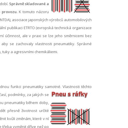
bdobí.
Správně skladované a
 provozu.
K tomuto názoru
 (NTDA), asociace japonských výrobců automobilových
iální publikaci ETRTO (evropská technická organizace
í účinnost, ale v praxi se lze jeho směrnicemi bez
, aby se zachovaly vlastnosti pneumatiky. Správné
 tuky a agresivními chemikáliemi.
řádnou funkci pneumatiky samotné. Vlastnosti těchto
časí, podmínky, za jakých se
 jsou pneumatiky během doby,
dět přesně životnost určité
nit kvůli změnám, které v ní
e třeba vyměnit dříve než po