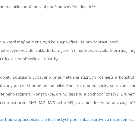
 pneumatiku použitou v případě nouzového dojetí)
**
.
___________________________________________________________________________
a, která mají nejméně čtyři kola a používají se pro dopravu osob.
torových vozidel základní kategorie N ( motorová vozidla, která mají nej
00 kg, ale nepřevyšuje 12 000 kg.
ojetí, současně vybaveno pneumatikami různých rozměrů a konstrukcí,
žívány pouze shodné pneumatiky. Konstrukcí pneumatiky se rozumí konst
ejného rozměru, konstrukce, druhu dezénu a obchodní značky. Druhem
ačeno označení M+S, M.S, M/S nebo MS; za zimní dezén se považuje též
 technické způsobilosti a o technických podmínkách provozu na pozemníc