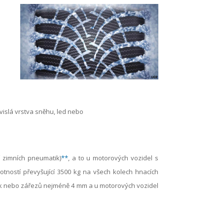
islá vrstva sněhu, led nebo
 zimních pneumatik)
**
, a to u motorových vozidel s
tností převyšující 3500 kg na všech kolech hnacích
ek nebo zářezů nejméně 4 mm a u motorových vozidel