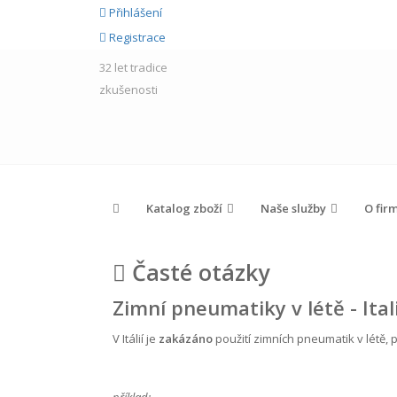
Přihlášení
Registrace
32 let
tradice
zkušenosti
Katalog zboží
Naše služby
O fir
Časté otázky
Zimní pneumatiky v létě - Ital
V Itálií je
zakázáno
použití zimních pneumatik v létě