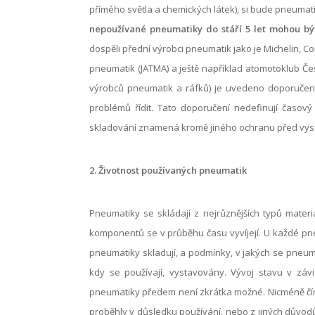
přímého světla a chemických látek), si bude pneuma
nepoužívané pneumatiky do stáří 5 let mohou bý
dospěli přední výrobci pneumatik jako je Michelin,
pneumatik (JATMA) a ještě například atomotoklub Čes
výrobců pneumatik a ráfků) je uvedeno doporuče
problémů řídit. Tato doporučení nedefinují časov
skladování znamená kromě jiného ochranu před vysoký
2. Životnost používaných pneumatik
Pneumatiky se skládají z nejrůznějších typů materi
komponentů se v průběhu času vyvíjejí.
U každé pneu
pneumatiky skladují, a podmínky, v jakých se pneumat
kdy se používají, vystavovány. Vývoj stavu v záv
pneumatiky předem není zkrátka možné. Nicméně čím s
proběhly v důsledku používání, nebo z jiných důvodů