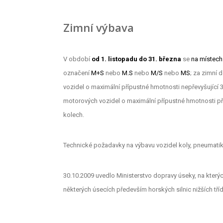
Zimní výbava
V období
od 1. listopadu do 31. března
se
na místec
označení
M+S
nebo
M.S
nebo
M/S
nebo
MS
; za zimní 
vozidel o
maximální přípustné hmotnosti nepřevyšující
motorových vozidel o maximální přípustné hmotnosti p
kolech.
Technické požadavky na výbavu vozidel koly, pneumatik
30.10.2009 uvedlo Ministerstvo dopravy úseky, na kterýc
některých úsecích především horských silnic nižších tříd