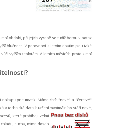
mní období, při jejich výrobě se tudíž berou v potaz
yšší hlučnosti. V porovnání s letním obutím jsou také
vůči vyšším teplotám. V letních měsících proto zimní
itelnosti?
ři nákupu pneumatik. Máme chtít "nové" a "čerstvé"
ká a technická data k určení maximálního stáří nové,
cesů, které probíhají velmi
 chladu, suchu, mimo dosah