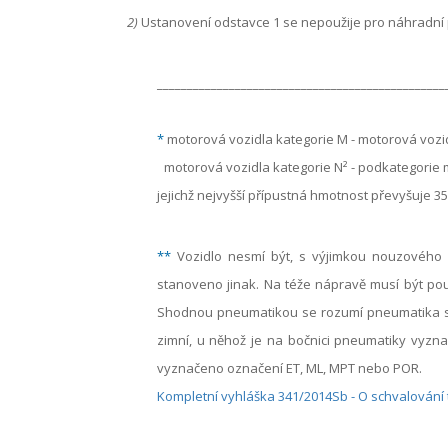
2)
Ustanovení odstavce 1 se nepoužije pro náhradní
________________________________________________
*
motorová vozidla kategorie M - motorová vozidl
motorová vozidla kategorie N² - podkategorie mo
jejichž nejvyšší přípustná hmotnost převyšuje 35
**
Vozidlo nesmí být, s výjimkou nouzového d
stanoveno jinak. Na téže nápravě musí být pou
Shodnou pneumatikou se rozumí pneumatika st
zimní, u něhož je na bočnici pneumatiky vyzn
vyznačeno označení ET, ML, MPT nebo POR.
Kompletní vyhláška 341/2014Sb - O schvalování