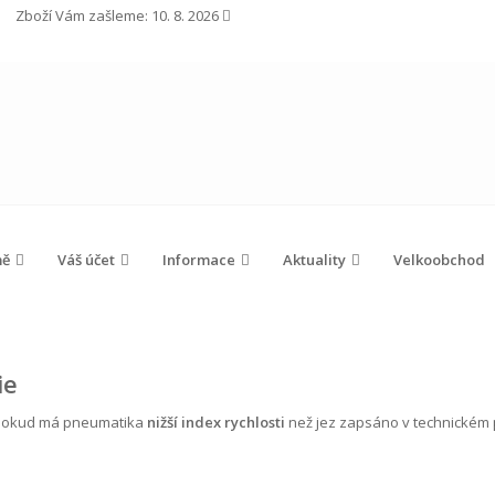
Zboží Vám zašleme:
10. 8. 2026
mě
Váš účet
Informace
Aktuality
Velkoobchod
ie
, pokud má pneumatika
nižší index rychlosti
než jez zapsáno v technickém