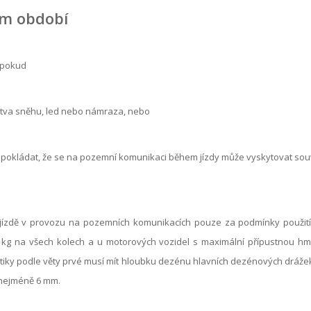
ím období
 pokud
stva sněhu, led nebo námraza, nebo
okládat, že se na pozemní komunikaci během jízdy může vyskytovat souv
 jízdě v provozu na pozemních komunikacích pouze za podmínky použití
 kg na všech kolech a u motorových vozidel s maximální přípustnou hmo
atiky podle věty prvé musí mít hloubku dezénu hlavních dezénových dráž
 nejméně 6 mm.