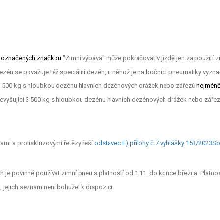
h označených značkou
"Zimní výbava" může pokračovat v jízdě jen za použití 
dezén se považuje též speciální dezén, u něhož je na bočnici pneumatiky vyz
 3 500 kg s hloubkou dezénu hlavních dezénových drážek nebo zářezů
nejmén
řevyšující 3 500 kg s hloubkou dezénu hlavních dezénových drážek nebo zář
ami a protiskluzovými řetězy řeší
odstavec E) přílohy č.7 vyhlášky 153/2023Sb
h je povinné používat zimní pneu s platností od 1.11. do konce března. Platno
, jejich seznam není bohužel k dispozici.