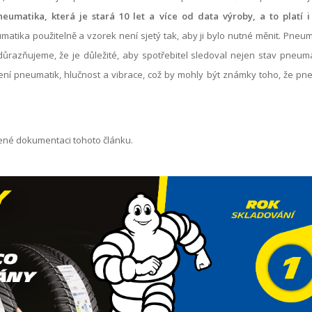
eumatika, která je stará 10 let a více od data výroby, a to platí
matika použitelně a vzorek není sjetý tak, aby ji bylo nutné měnit. Pneum
ůrazňujeme, že je důležité, aby spotřebitel sledoval nejen stav pneuma
ní pneumatik, hlučnost a vibrace, což by mohly být známky toho, že pneu
žené dokumentaci tohoto článku.