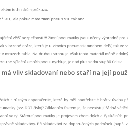
 velkém technickém průkazu.
ř. 91T, ale pokud máte zimní pneu s 91H tak ano.
ištění větší bezpečnosti !!! Zimní pneumatiky jsou určeny výhradně pro zi
 jak v brzdné dráze, která je u zimních pneumatik mnohem delší, tak ve v
by v mrazech tuhla. Na druhou stranu je však tento materiál méně odolný 
erou se sjíždění zimních pneu urychluje, je nad plus sedm stupňů Celsia.
má vliv skladovaní nebo staří na její použ
édiích s různým doporučením, které by měli spotřebitelé brát v úvahu p
matiky (tzv. DOT číslo)? Základním faktem je, že neexistují žádná věděc
adní vozy!
Stárnutí pneumatiky je projevem chemických a fyzikálních pro
právně skladovány. Při skladování za doporučených podmínek (např.: v