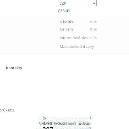
CZ
SK
PL
V košíku:
0 ks
Celkem:
0 Kč
Internetová sleva:
1%
Maloobchodní ceny
Kontakty
 průkazu.