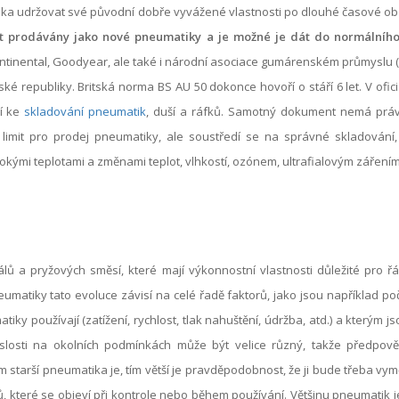
tika udržovat své původní dobře vyvážené vlastnosti po dlouhé časové o
t prodávány jako nové pneumatiky a je možné je dát do normálního
 Continental, Goodyear, ale také i národní asociace gumárenském průmyslu
ké republiky. Britská norma BS AU 50 dokonce hovoří o stáří 6 let. V ofic
ní ke
skladování pneumatik
, duší a ráfků. Samotný dokument nemá právn
ý limit pro prodej pneumatiky, ale soustředí se na správné skladování
mi teplotami a změnami teplot, vlhkostí, ozónem, ultrafialovým zářením,
álů a pryžových směsí, které mají výkonnostní vlastnosti důležité pro 
matiky tato evoluce závisí na celé řadě faktorů, jako jsou například po
iky používají (zatížení, rychlost, tlak nahuštění, údržba, atd.) a kterým
islosti na okolních podmínkách může být velice různý, takže předpově
tarší pneumatika je, tím větší je pravděpodobnost, že ji bude třeba vymě
, které se objeví při kontrole nebo během používání. Většinu pneumatik j