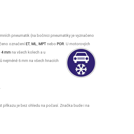
zimních pneumatik (na bočnici pneumatiky je vyznačeno
načeno označení
ET
,
ML
,
MPT
nebo
POR
. U motorových
ě 4 mm
na všech kolech a u
ezů nejméně 6 mm na všech hnacích
.
st příkazu je bez ohledu na počasí. Značka bude i na