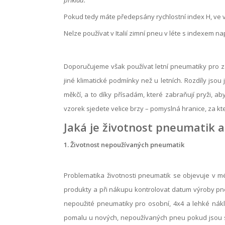
příklad:
Pokud tedy máte předepsány rychlostní index H, ve
Nelze používat v Italií zimní pneu v léte s indexem
nap
Doporučujeme však používat letní pneumatiky pro zaj
jiné klimatické podmínky než u letních. Rozdíly jsou
měkčí, a to díky přísadám, které zabraňují pryži, a
vzorek sjedete velice brzy – pomyslná hranice, za kt
Jaká je životnost pneumatik a 
1. Životnost nepoužívaných pneumatik
Problematika životnosti pneumatik se objevuje v m
produkty a při nákupu kontrolovat datum výroby pneu
nepoužité pneumatiky pro osobní, 4x4 a lehké nákl
pomalu u nových, nepoužívaných pneu pokud jsou s