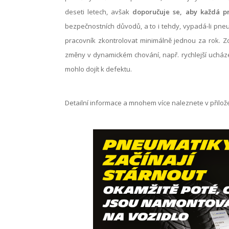
deseti letech, avšak
doporučuje se, aby každá pn
bezpečnostních důvodů, a to i tehdy, vypadá-li pneu
pracovník zkontrolovat minimálně jednou za rok. Zd
změny v dynamickém chování, např. rychlejší ucháze
mohlo dojít k defektu.
Detailní informace a mnohem více naleznete v přilo