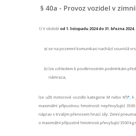
§ 40a - Provoz vozidel v zimn
1)
V období
od 1. listopadu 2024 do 31. března 2024
,
a)
se na pozemní komunikaci nachází souvislá vr
b)
lze vzhledem k povětrnostním podmínkám předp
námraza,
lze užít motorové vozidlo kategorie M nebo N²)
*
, k
maximální přípustnou hmotností nepřevyšující 3500
náprav s trvalým přenosem hnací síly. Zimní pneum
o maximální přípustné hmotnosti převyšující 3500 kg