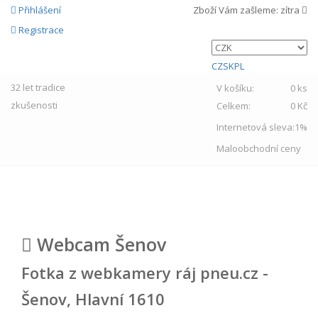
Přihlášení
Zboží Vám zašleme:
zítra
Registrace
CZ
SK
PL
32 let
tradice
V košíku:
0 ks
zkušenosti
Celkem:
0 Kč
Internetová sleva:
1%
Maloobchodní ceny
MENU
Webcam Šenov
Fotka z webkamery ráj pneu.cz -
Šenov, Hlavní 1610