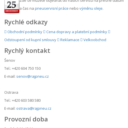
Zde se můžete objednat do našich servisů na přesné datum
a čas na
pneuservisní práce
nebo
výměnu oleje
.
Rychlé odkazy
Obchodní podmínky
Cena dopravy a platební podmínky
Odstoupení od kupní smlouvy
Reklamace
Velkoobchod
Rychlý kontakt
Šenov
Tel.: +420 604 750 150
E-mail:
senov@rajpneu.cz
Ostrava
Tel.: +420 603 580 580
E-mail:
ostrava@rajpneu.cz
Provozní doba