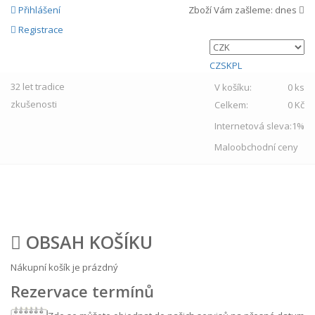
Přihlášení
Zboží Vám zašleme:
dnes
Registrace
CZ
SK
PL
32 let
tradice
V košíku:
0 ks
zkušenosti
Celkem:
0 Kč
Internetová sleva:
1%
Maloobchodní ceny
MENU
OBSAH KOŠÍKU
Nákupní košík je prázdný
Rezervace termínů