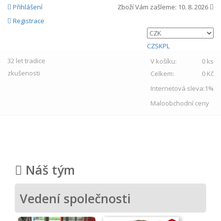
Přihlášení
Zboží Vám zašleme:
10. 8. 2026
Registrace
CZ
SK
PL
32 let
tradice
V košíku:
0 ks
zkušenosti
Celkem:
0 Kč
Internetová sleva:
1%
Maloobchodní ceny
MENU
Náš tým
Vedení společnosti