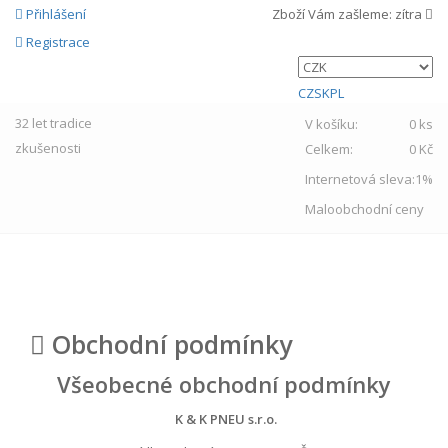
Přihlášení
Zboží Vám zašleme:
zítra
Registrace
CZ
SK
PL
32 let
tradice
V košíku:
0 ks
zkušenosti
Celkem:
0 Kč
Internetová sleva:
1%
Maloobchodní ceny
MENU
Obchodní podmínky
Všeobecné obchodní podmínky
K & K PNEU s.r.o.