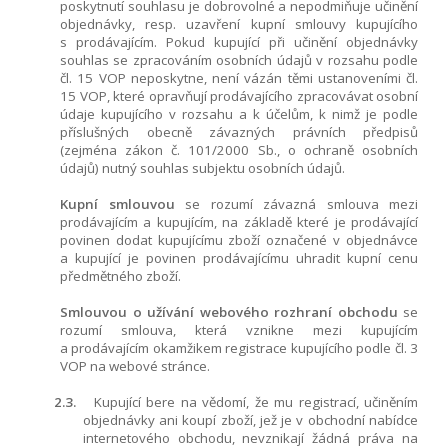
poskytnutí souhlasu je dobrovolné a nepodmiňuje učinění
objednávky, resp. uzavření kupní smlouvy kupujícího
s prodávajícím. Pokud kupující při učinění objednávky
souhlas se zpracováním osobních údajů v rozsahu podle
čl.
15
VOP neposkytne, není vázán těmi ustanoveními čl.
15
VOP, které opravňují prodávajícího zpracovávat osobní
údaje kupujícího v rozsahu a k účelům, k nimž je podle
příslušných obecně závazných právních předpisů
(zejména zákon č. 101/2000 Sb., o ochraně osobních
údajů) nutný souhlas subjektu osobních údajů.
Kupní smlouvou
se rozumí závazná smlouva mezi
prodávajícím a kupujícím, na základě které je prodávající
povinen dodat kupujícímu zboží označené v objednávce
a kupující je povinen prodávajícímu uhradit kupní cenu
předmětného zboží.
Smlouvou o užívání webového rozhraní obchodu
se
rozumí smlouva, která vznikne mezi kupujícím
a prodávajícím okamžikem registrace kupujícího podle čl.
3
VOP na webové stránce.
2.3.
Kupující bere na vědomí, že mu registrací, učiněním
objednávky ani koupí zboží, jež je v obchodní nabídce
internetového obchodu, nevznikají žádná práva na