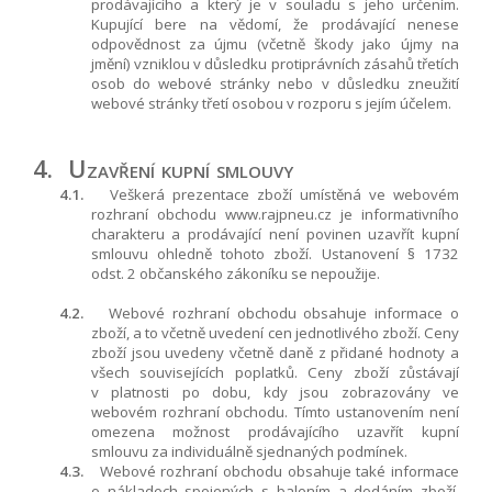
prodávajícího a který je v souladu s jeho určením.
Kupující bere na vědomí, že prodávající nenese
odpovědnost za újmu (včetně škody jako újmy na
jmění) vzniklou v důsledku protiprávních zásahů třetích
osob do webové stránky nebo v důsledku zneužití
webové stránky třetí osobou v rozporu s jejím účelem.
4.
Uzavření kupní smlouvy
4.1.
Veškerá prezentace zboží umístěná ve webovém
rozhraní obchodu www.rajpneu.cz je informativního
charakteru a prodávající není povinen uzavřít kupní
smlouvu ohledně tohoto zboží. Ustanovení § 1732
odst. 2 občanského zákoníku se nepoužije.
4.2.
Webové rozhraní obchodu obsahuje informace o
zboží, a to včetně uvedení cen jednotlivého zboží. Ceny
zboží jsou uvedeny včetně daně z přidané hodnoty a
všech souvisejících poplatků. Ceny zboží zůstávají
v platnosti po dobu, kdy jsou zobrazovány ve
webovém rozhraní obchodu. Tímto ustanovením není
omezena možnost prodávajícího uzavřít kupní
smlouvu za individuálně sjednaných podmínek.
4.3.
Webové rozhraní obchodu obsahuje také informace
o nákladech spojených s balením a dodáním zboží.