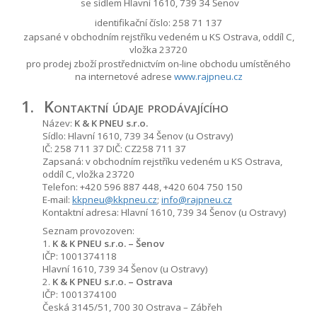
se sídlem Hlavní 1610, 739 34 Šenov
identifikační číslo: 258 71 137
zapsané v obchodním rejstříku vedeném u KS Ostrava, oddíl C,
vložka 23720
pro prodej zboží prostřednictvím on-line obchodu umístěného
na internetové adrese
www.rajpneu.cz
1.
Kontaktní údaje prodávajícího
Název:
K & K PNEU s.r.o.
Sídlo: Hlavní 1610, 739 34 Šenov (u Ostravy)
IČ: 258 711 37 DIČ: CZ258 711 37
Zapsaná: v obchodním rejstříku vedeném u KS Ostrava,
oddíl C, vložka 23720
Telefon: +420 596 887 448, +420 604 750 150
E-mail:
kkpneu@kkpneu.cz
;
info@rajpneu.cz
Kontaktní adresa: Hlavní 1610, 739 34 Šenov (u Ostravy)
Seznam provozoven:
1.
K & K PNEU s.r.o. – Šenov
IČP: 1001374118
Hlavní 1610, 739 34 Šenov (u Ostravy)
2.
K & K PNEU s.r.o. – Ostrava
IČP: 1001374100
Česká 3145/51, 700 30 Ostrava – Zábřeh