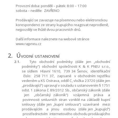
Provozní doba: pondělí – pátek: 8:00 – 17:00
sobota – neděle: ZAVŘENO
Prodávající se zavazuje na písemnou nebo elektronickou
korespondenci ze strany kupujícího reagovat neprodleně,
nejpozději ve lhůtě dvou pracovních dnů.
Další informace naleznete na webové stránce
www.rajpneu.cz
2.
Úvodní ustanovení
2.1.
Tyto obchodní podmínky (dále jen „obchodní
podmínky“) obchodní společnosti K & K PNEU s.r.o.,
se sídlem Hlavní 1610, 739 34 Šenov, identifikační
číslo: 258 711 37, zapsané v obchodním rejstříku
vedeném u KS Ostrava, oddíl C, vložka 23720 (dále jen
„prodávající“) upravují v souladu s ustanovením § 1751
odst. 1 zákona č. 89/2012 Sb., občanský zákoník (dále
jen „občanský zákoník“) vzájemná práva a
povinnosti smluvních stran vzniklé na základě kupní
smlouvy (dále jen „kupní smlouva“) uzavírané mezi
prodávajícím a jinou osobou (dále jen „kupující“)
prostřednictvím internetového obchodu prodávajícího