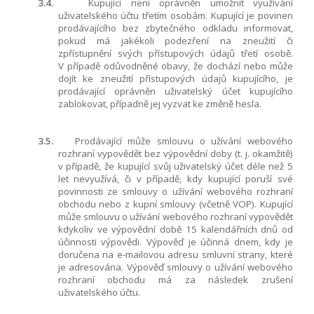
3.4.
Kupující není oprávněn umožnit využívání
uživatelského účtu třetím osobám. Kupující je povinen
prodávajícího bez zbytečného odkladu informovat,
pokud má jakékoli podezření na zneužití či
zpřístupnění svých přístupových údajů třetí osobě.
V případě odůvodněné obavy, že dochází nebo může
dojít ke zneužití přístupových údajů kupujícího, je
prodávající oprávněn uživatelský účet kupujícího
zablokovat, případně jej vyzvat ke změně hesla.
3.5.
Prodávající může smlouvu o užívání webového
rozhraní vypovědět bez výpovědní doby (t. j. okamžitě)
v případě, že kupující svůj uživatelský účet déle než 5
let nevyužívá, či v případě, kdy kupující poruší své
povinnosti ze smlouvy o užívání webového rozhraní
obchodu nebo z kupní smlouvy (včetně VOP). Kupující
může smlouvu o užívání webového rozhraní vypovědět
kdykoliv ve výpovědní době 15 kalendářních dnů od
účinnosti výpovědi. Výpověď je účinná dnem, kdy je
doručena na e-mailovou adresu smluvní strany, které
je adresována. Výpověď smlouvy o užívání webového
rozhraní obchodu má za následek zrušení
uživatelského účtu.