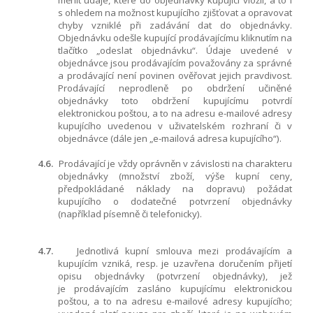
měnit údaje, které do objednávky kupující vložil, a to i
s ohledem na možnost kupujícího zjišťovat a opravovat
chyby vzniklé při zadávání dat do objednávky.
Objednávku odešle kupující prodávajícímu kliknutím na
tlačítko „odeslat objednávku“. Údaje uvedené v
objednávce jsou prodávajícím považovány za správné
a prodávající není povinen ověřovat jejich pravdivost.
Prodávající neprodleně po obdržení učiněné
objednávky toto obdržení kupujícímu potvrdí
elektronickou poštou, a to na adresu e-mailové adresy
kupujícího uvedenou v uživatelském rozhraní či v
objednávce (dále jen „e-mailová adresa kupujícího“).
4.6.
Prodávající je vždy oprávněn v závislosti na charakteru
objednávky (množství zboží, výše kupní ceny,
předpokládané náklady na dopravu) požádat
kupujícího o dodatečné potvrzení objednávky
(například písemně či telefonicky).
4.7.
Jednotlivá kupní smlouva mezi prodávajícím a
kupujícím vzniká, resp. je uzavřena doručením přijetí
opisu objednávky (potvrzení objednávky), jež
je prodávajícím zasláno kupujícímu elektronickou
poštou, a to na adresu e-mailové adresy kupujícího;