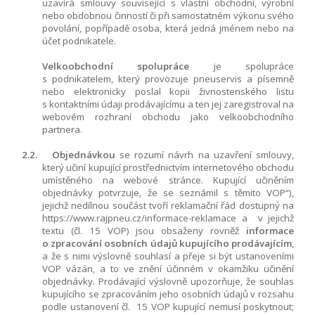
uzavírá smlouvy související s vlastní obchodní, výrobní
nebo obdobnou činností či při samostatném výkonu svého
povolání, popřípadě osoba, která jedná jménem nebo na
účet podnikatele.
Velkoobchodní spolupráce
je spolupráce
s podnikatelem, který provozuje pneuservis a písemně
nebo elektronicky poslal kopii živnostenského listu
s kontaktními údaji prodávajícímu a ten jej zaregistroval na
webovém rozhraní obchodu jako velkoobchodního
partnera.
2.2.
Objednávkou
se rozumí návrh na uzavření smlouvy,
který učiní kupující prostřednictvím internetového obchodu
umístěného na webové stránce. Kupující učiněním
objednávky potvrzuje, že se seznámil s těmito VOP“),
jejichž nedílnou součást tvoří reklamační řád dostupný na
https://www.rajpneu.cz/informace-reklamace a
v jejichž
textu (čl.
15
VOP) jsou obsaženy rovněž
informace
o zpracování osobních údajů kupujícího prodávajícím
,
a že s nimi výslovně souhlasí a přeje si být ustanoveními
VOP vázán, a to ve znění účinném v okamžiku učinění
objednávky. Prodávající výslovně upozorňuje, že souhlas
kupujícího se zpracováním jeho osobních údajů v rozsahu
podle ustanovení čl.
15
VOP kupující nemusí poskytnout;