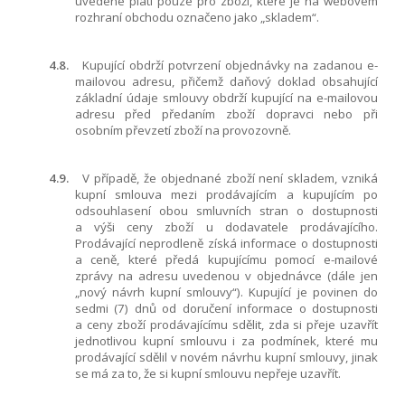
uvedené platí pouze pro zboží, které je na webovém
rozhraní obchodu označeno jako „skladem“.
4.8.
Kupující obdrží potvrzení objednávky na zadanou e-
mailovou adresu, přičemž daňový doklad obsahující
základní údaje smlouvy obdrží kupující na e-mailovou
adresu před předaním zboží dopravci nebo při
osobním převzetí zboží na provozovně.
4.9.
V případě, že objednané zboží není skladem, vzniká
kupní smlouva mezi prodávajícím a kupujícím po
odsouhlasení obou smluvních stran o dostupnosti
a výši ceny zboží u dodavatele prodávajícího.
Prodávající neprodleně získá informace o dostupnosti
a ceně, které předá kupujícímu pomocí e-mailové
zprávy na adresu uvedenou v objednávce (dále jen
„nový návrh kupní smlouvy“). Kupující je povinen do
sedmi (7) dnů od doručení informace o dostupnosti
a ceny zboží prodávajícímu sdělit, zda si přeje uzavřít
jednotlivou kupní smlouvu i za podmínek, které mu
prodávající sdělil v novém návrhu kupní smlouvy, jinak
se má za to, že si kupní smlouvu nepřeje uzavřít.