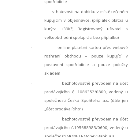
spotřebitele
v hotovosti na dobírku v místě určeném
·
kupujícím v objednávce, (příplatek platba u
kurýra +39Kč, Registrovaný uživatel s
velkoobchodní spolupráci bez příplatku)
on-line platební kartou přes webové
·
rozhraní obchodu – pouze kupující v
postavení spotřebitele a pouze položky
skladem
bezhotovostně převodem na účet
·
prodávajícího č. 1086352/0800, vedený u
společnosti Česká Spořitelna a.s. (dále jen
„účet prodávajícího“)
bezhotovostně převodem na účet
·
prodávajícího č.195688983/0600, vedený u
společnosti MONETA Money Bank, a.s.