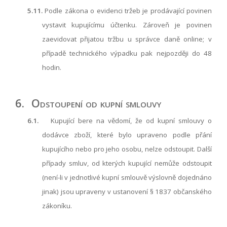
5.11.
Podle zákona o evidenci tržeb je prodávající povinen
vystavit kupujícímu účtenku. Zároveň je povinen
zaevidovat přijatou tržbu u správce daně online; v
případě technického výpadku pak nejpozději do 48
hodin.
6.
Odstoupení od kupní smlouvy
6.1.
Kupující bere na vědomí, že od kupní smlouvy o
dodávce zboží, které bylo upraveno podle přání
kupujícího nebo pro jeho osobu, nelze odstoupit. Další
případy smluv, od kterých kupující nemůže odstoupit
(není-li v jednotlivé kupní smlouvě výslovně dojednáno
jinak) jsou upraveny v ustanovení § 1837 občanského
zákoníku.