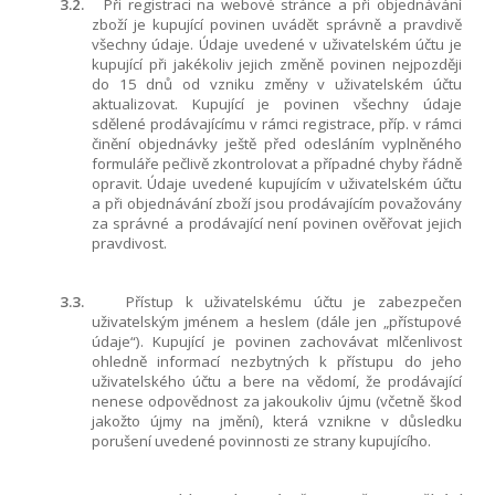
3.2.
Při registraci na webové stránce a při objednávání
zboží je kupující povinen uvádět správně a pravdivě
všechny údaje. Údaje uvedené v uživatelském účtu je
kupující při jakékoliv jejich změně povinen nejpozději
do 15 dnů od vzniku změny v uživatelském účtu
aktualizovat. Kupující je povinen všechny údaje
sdělené prodávajícímu v rámci registrace, příp. v rámci
činění objednávky ještě před odesláním vyplněného
formuláře pečlivě zkontrolovat a případné chyby řádně
opravit. Údaje uvedené kupujícím v uživatelském účtu
a při objednávání zboží jsou prodávajícím považovány
za správné a prodávající není povinen ověřovat jejich
pravdivost.
3.3.
Přístup k uživatelskému účtu je zabezpečen
uživatelským jménem a heslem (dále jen „přístupové
údaje“). Kupující je povinen zachovávat mlčenlivost
ohledně informací nezbytných k přístupu do jeho
uživatelského účtu a bere na vědomí, že prodávající
nenese odpovědnost za jakoukoliv újmu (včetně škod
jakožto újmy na jmění), která vznikne v důsledku
porušení uvedené povinnosti ze strany kupujícího.