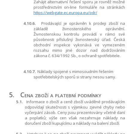
Zahájit alternativní řešení sporu je rovněž možné
prostřednictvím on-line formuláře na stránkách
https://webgate.ec.europa.eu/odr/
4.10.6.
Prodávající je oprávněn k prodeji zboží na
základě živnostenského oprávnění.
Živnostenskou kontrolu provádí v rámci své
působnosti příslušný živnostenský úřad. Česká
obchodní inspekce vykonává ve vymezeném
rozsahu mimo jiné dozor nad dodržováním
zákona č. 634/1992 Sb., o ochraně spotřebitele.
4.10.7.
Náklady spojené s mimosoudním řešením
spotřebitelských sporů si strany nesou samy.
5.
Cena zboží a platební podmínky
5.1.
Informace o zboží a ceně zboží uváděné prodávajícím
odpovídají skutečnosti s výjimkou zjevné chyby nebo
vyčerpání zásob. Ceny jsou prezentovány včetně daní
a poplatků; výše cen však nezahrnuje náklady na
doručení zboží kupujícímu a náklady na balení zboží.