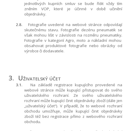
jednotlivých kupních smluv se bude řídit vždy tím
zněním VOP, které je účinné v době učinění
objednávky.
2.8.
Fotografie uvedené na webové stránce odpovídají
skutečnému stavu. Fotografie dezénu pneumatik se
však mohou lišit v závislosti na rozměru pneumatiky
.
F
otografie v kategorií Agro, moto a nákladní mohou
obsahovat produktové fotografie nebo obrázky od
výrobce či dodavatele.
3.
Uživatelský účet
3.1.
Na základě registrace kupujícího provedené na
webové stránce může kupující přistupovat do svého
uživatelského rozhraní. Ze svého uživatelského
rozhraní může kupující činit objednávky zboží (dále jen
„uživatelský účet“). V případě, že to webové rozhraní
obchodu umožňuje, může kupující činit objednávky
zboží též bez registrace přímo z webového rozhraní
obchodu.