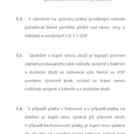
5.4.
V závislosti na způsobu platby prodávající nebude
požadovat žádné peněžité plnění nad rámec ceny a
nákladů a uvedených v čl.
5.1
VOP.
5.5.
Společně s kupní cenou zboží je kupující povinen
zaplatit prodávajícímu také náklady spojené s balením
a dodáním zboží ve smluvené výši. Není-li ve VOP
uvedeno výslovně jinak, rozumí se kupní cenou
i náklady spojené s balením a s dodáním zboží.
5.6.
V případě platby v hotovosti a v případě platby na
dobírku je kupní cena splatná při převzetí zboží.
V případě bezhotovostní platby je kupní cena splatná
do 10 dnů od uzavření kupní smlouvy, pokud není