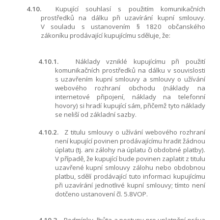
4.10.
Kupující souhlasí s použitím komunikačních
prostředků na dálku při uzavírání kupní smlouvy.
V souladu s ustanovením § 1820 občanského
zákoníku prodávající kupujícímu sděluje, že:
4.10.1.
Náklady vzniklé kupujícímu při použití
komunikačních prostředků na dálku v souvislosti
s uzavřením kupní smlouvy a smlouvy o užívání
webového rozhraní obchodu (náklady na
internetové připojení, náklady na telefonní
hovory) si hradí kupující sám, přičemž tyto náklady
se neliší od základní sazby.
4.10.2.
Z titulu smlouvy o užívání webového rozhraní
není kupující povinen prodávajícímu hradit žádnou
úplatu (tj. ani zálohy na úplatu či obdobné platby).
V případě, že kupující bude povinen zaplatit z titulu
uzavřené kupní smlouvy zálohu nebo obdobnou
platbu, sdělí prodávající tuto informaci kupujícímu
při uzavírání jednotlivé kupní smlouvy; tímto není
dotčeno ustanovení čl.
5.8
VOP.