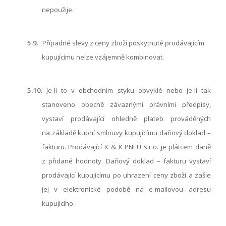
nepoužije.
5.9.
Případné slevy z ceny zboží poskytnuté prodávajícím
kupujícímu nelze vzájemně kombinovat.
5.10.
Je-li to v obchodním styku obvyklé nebo je-li tak
stanoveno obecně závaznými právními předpisy,
vystaví prodávající ohledně plateb prováděných
na základě kupní smlouvy kupujícímu daňový doklad –
fakturu. Prodávající K & K PNEU s.r.o. je plátcem daně
z přidané hodnoty. Daňový doklad – fakturu vystaví
prodávající kupujícímu po uhrazení ceny zboží a zašle
jej v elektronické podobě na e-mailovou adresu
kupujícího.