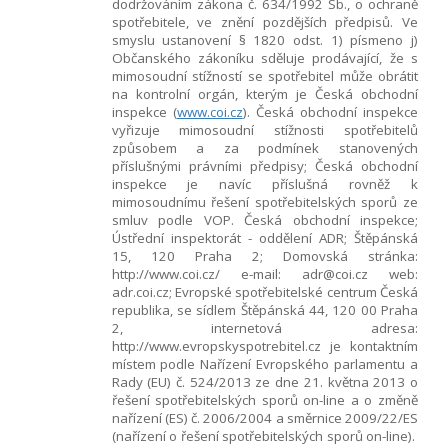
dodržováním zákona č. 634/1992 Sb., o ochraně
spotřebitele, ve znění pozdějších předpisů.
Ve
smyslu ustanovení § 1820 odst. 1) písmeno j)
Občanského zákoníku sděluje prodávající, že s
mimosoudní stížností se spotřebitel může obrátit
na kontrolní orgán, kterým je Česká obchodní
inspekce (
www.coi.cz
). Česká obchodní inspekce
vyřizuje mimosoudní stížnosti spotřebitelů
způsobem a za podmínek stanovených
příslušnými právními předpisy; Česká obchodní
inspekce je navíc příslušná rovněž
k
mimosoudnímu řešení spotřebitelských sporů ze
smluv podle
VOP
. Česká obchodní inspekce;
Ústřední inspektorát - oddělení ADR; Štěpánská
15, 120 Praha 2; Domovská stránka:
http://www.coi.cz/ e-mail: adr@coi.cz web:
adr.coi.cz; Evropské spotřebitelské centrum Česká
republika, se sídlem Štěpánská 44, 120 00 Praha
2, internetová adresa:
http://www.evropskyspotrebitel.cz je kontaktním
místem podle Nařízení Evropského parlamentu a
Rady (EU) č. 524/2013 ze dne 21. května 2013 o
řešení spotřebitelských sporů on-line a o změně
nařízení (ES) č. 2006/2004 a směrnice 2009/22/ES
(nařízení o řešení spotřebitelských sporů on-line).