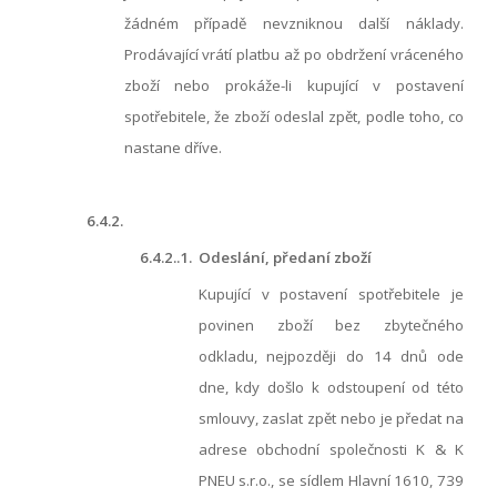
žádném případě nevzniknou další náklady.
Prodávající vrátí platbu až po obdržení vráceného
zboží nebo prokáže-li kupující v postavení
spotřebitele, že zboží odeslal zpět, podle toho, co
nastane dříve.
6.4.2.
6.4.2..1.
Odeslání, předaní zboží
Kupující v postavení spotřebitele je
povinen zboží bez zbytečného
odkladu, nejpozději do 14 dnů ode
dne, kdy došlo k odstoupení od této
smlouvy, zaslat zpět nebo je předat na
adrese obchodní společnosti K & K
PNEU s.r.o., se sídlem Hlavní 1610, 739