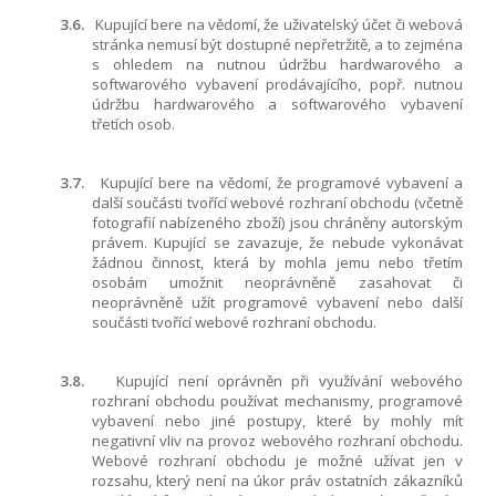
3.6.
Kupující bere na vědomí, že uživatelský účet či webová
stránka nemusí být dostupné nepřetržitě, a to zejména
s ohledem na nutnou údržbu hardwarového a
softwarového vybavení prodávajícího, popř. nutnou
údržbu hardwarového a softwarového vybavení
třetích osob.
3.7.
Kupující bere na vědomí, že programové vybavení a
další součásti tvořící webové rozhraní obchodu (včetně
fotografií nabízeného zboží) jsou chráněny autorským
právem. Kupující se zavazuje, že nebude vykonávat
žádnou činnost, která by mohla jemu nebo třetím
osobám umožnit neoprávněně zasahovat či
neoprávněně užít programové vybavení nebo další
součásti tvořící webové rozhraní obchodu.
3.8.
Kupující není oprávněn při využívání webového
rozhraní obchodu používat mechanismy, programové
vybavení nebo jiné postupy, které by mohly mít
negativní vliv na provoz webového rozhraní obchodu.
Webové rozhraní obchodu je možné užívat jen v
rozsahu, který není na úkor práv ostatních zákazníků