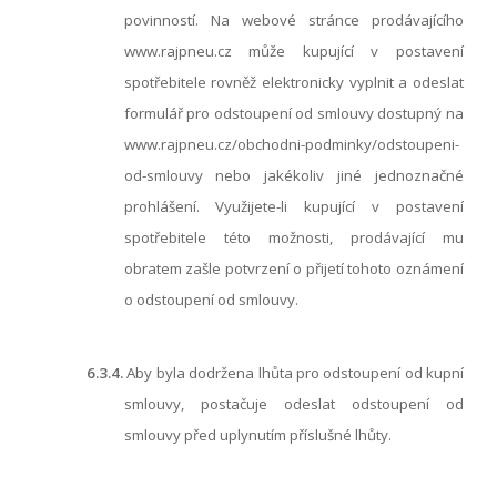
povinností. Na webové stránce prodávajícího
www.rajpneu.cz může kupující v postavení
spotřebitele rovněž elektronicky vyplnit a odeslat
formulář pro odstoupení od smlouvy dostupný na
www.rajpneu.cz/obchodni-podminky/
odstoupeni-
od-smlouvy
nebo jakékoliv jiné jednoznačné
prohlášení. Využijete-li kupující v postavení
spotřebitele této možnosti, prodávající mu
obratem zašle potvrzení o přijetí tohoto oznámení
o odstoupení od smlouvy.
6.3.4.
Aby byla dodržena lhůta pro odstoupení od kupní
smlouvy, postačuje odeslat odstoupení od
smlouvy před uplynutím příslušné lhůty.