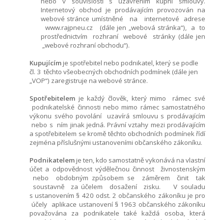
nebo v souvislosti s uzavřením kupní smlouvy.
Internetový obchod je prodávajícím provozován na
webové stránce umístněné na internetové adrese
www.rajpneu.cz (dále jen „webová stránka“), a to
prostřednictvím rozhraní webové stránky (dále jen
„webové rozhraní obchodu“).
Kupujícím
je spotřebitel nebo podnikatel, který se podle
čl.
3
těchto všeobecných obchodních podmínek (dále jen
„VOP“) zaregistruje na webové stránce.
Spotřebitelem
je každý člověk, který mimo rámec své
podnikatelské činnosti nebo mimo rámec samostatného
výkonu svého povolání uzavírá smlouvu s prodávajícím
nebo s ním jinak jedná. Právní vztahy mezi prodávajícím
a spotřebitelem se kromě těchto obchodních podmínek řídí
zejména příslušnými ustanoveními občanského zákoníku.
Podnikatelem
je ten, kdo samostatně vykonává na vlastní
účet a odpovědnost výdělečnou činnost živnostenským
nebo obdobným způsobem se záměrem činit tak
soustavně za účelem dosažení zisku.
V souladu
s ustanovením § 420 odst. 2 občanského zákoníku je pro
účely aplikace ustanovení § 1963 občanského zákoníku
považována za podnikatele také každá osoba, která