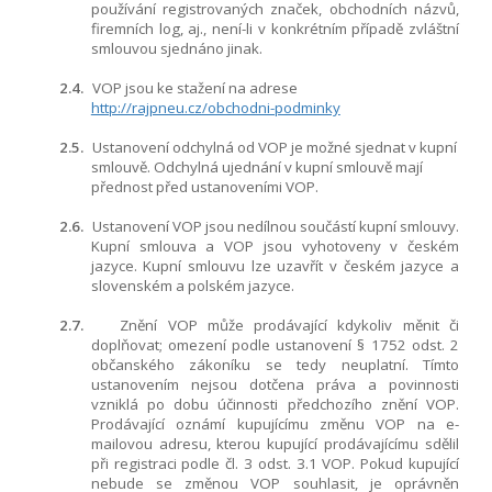
používání registrovaných značek, obchodních názvů,
firemních log, aj., není-li v konkrétním případě zvláštní
smlouvou sjednáno jinak.
2.4.
VOP jsou ke stažení na adrese
http://rajpneu.cz/obchodni-podminky
2.5.
Ustanovení odchylná od VOP je možné sjednat v kupní
smlouvě. Odchylná ujednání v kupní smlouvě mají
přednost před ustanoveními VOP.
2.6.
Ustanovení VOP jsou nedílnou součástí kupní smlouvy.
Kupní smlouva a VOP jsou vyhotoveny v českém
jazyce. Kupní smlouvu lze uzavřít v českém jazyce a
slovenském a polském jazyce.
2.7.
Znění VOP může prodávající kdykoliv měnit či
doplňovat
; omezení podle ustanovení § 1752 odst. 2
občanského zákoníku se tedy neuplatní
. Tímto
ustanovením nejsou dotčena práva a povinnosti
vzniklá po dobu účinnosti předchozího znění VOP.
Prodávající oznámí kupujícímu změnu VOP na e-
mailovou adresu, kterou kupující prodávajícímu sdělil
při registraci podle čl.
3
odst.
3.1
VOP. Pokud kupující
nebude se změnou VOP souhlasit, je oprávněn