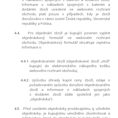
Informace o nákladech spojených s balením a
dodáním zboží uvedené ve webovém rozhraní
obchodu platí pouze v případech, kdy je zboží
doručováno v rámci území České republiky, Slovenské
republiky a Polska.
4.4.
Pro objednání zboží je kupující povinen vyplnit
objednávkový formulář ve webovém rozhraní
obchodu. Objednávkový formulář obsahuje zejména
informace o:
4.4.1.
objednávaném zboží (objednávané zboží „vloží“
kupující do elektronického nákupního košíku
webového rozhraní obchodu),
4.4.2.
způsobu úhrady kupní ceny zboží, údaje o
požadovaném způsobu doručení objednávaného
zboží a informace o nákladech spojených
s dodáním zboží (dále společně jen jako
„objednávka“).
4.5.
Před zasláním objednávky prodávajícímu, tj. učiněním
objednávky, je kupujícímu umožněno zkontrolovat a