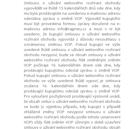
Smlouvu o užívání webového rozhraní obchodu
vypovědět ve lhůtě 15 kalendářních dnů ode dne, kdy
mu byla prodávajícím na uvedenou e-mailovou adresu
odeslána zpráva o změně VOP. Výpověď kupujícího
musí být provedena formou zprávy doručené na e-
mailovou adresu info@rajpneu.cz a musí v ní být
uvedeno, že kupující smlouvu o užívání webového
rozhraní obchodu vypovídá z důvodu nesouhlasu s
oznámenou změnou VOP. Pokud kupující ve výše
uvedené lhůtě smlouvu o užívání webového rozhraní
obchodu nevypoví, bude se obsah smlouvy o užívání
webového rozhraní obchodu řídit změněným zněním
VOP počínaje 16. kalendářním dnem ode dne, kdy
prodávající kupujícímu odeslal zprávu o změně VOP.
Pokud kupující smlouvu o užívání webového rozhraní
obchodu ve výše uvedené lhůtě vypoví, je smlouva
zrušena 16. kalendářním dnem ode dne, kdy
prodávající kupujícímu odeslal zprávu o změně VOP.
Pro vyloučení pochybností prodávající výslovně uvádí,
že obsah smluv o užívání webového rozhraní obchodu
se bude (s výjimkou případu, kdy kupující v případě
ohlášené změny VOP nevypoví smlouvu o užívání
webového rozhraní obchodu podle tohoto ustanovení
VOP) vždy řídit zněním VOP účinným v době uzavření
smlouvy o užívání webového rozhraní obchodu; obsah