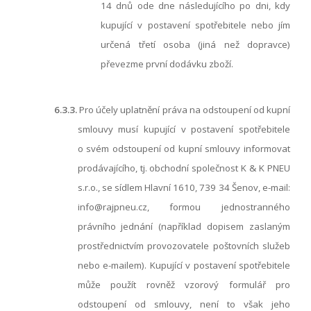
14 dnů ode dne následujícího po dni, kdy
kupující v postavení spotřebitele nebo jím
určená třetí osoba (jiná než dopravce)
převezme první dodávku zboží.
6.3.3.
Pro účely uplatnění práva na odstoupení od kupní
smlouvy musí kupující v postavení spotřebitele
o svém odstoupení od kupní smlouvy info
rmovat
prodávajícího, tj. obchodní společnost
K & K PNEU
s.r.o., se sídlem
Hlavní 1610, 739 34 Šenov
, e-mail:
info@rajpneu.cz
, formou jednostranného
právního jednání (například dopisem zaslaným
prostřednictvím provozovatele poštovních služeb
nebo e-mailem). Kupující v postavení spotřebitele
může použít rovněž vzorový formulář pro
odstoupení od smlouvy, není to však jeho