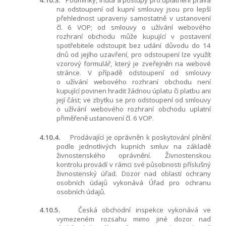
4.10.3.
Podmínky, lhůta a postupy pro uplatnění práva
na odstoupení od kupní smlouvy jsou pro lepší
přehlednost upraveny samostatně v ustanovení
čl.
6
VOP; od smlouvy o užívání webového
rozhraní obchodu může kupující v postavení
spotřebitele odstoupit bez udání důvodu do 14
dnů od jejího uzavření, pro odstoupení lze využít
vzorový formulář, který je zveřejněn na webové
stránce. V případě odstoupení od smlouvy
o užívání webového rozhraní obchodu není
kupující povinen hradit žádnou úplatu či platbu ani
její část; ve zbytku se pro odstoupení od smlouvy
o užívání webového rozhraní obchodu uplatní
přiměřeně ustanovení čl.
6
VOP.
4.10.4.
Prodávající je oprávněn k poskytování plnění
podle jednotlivých kupních smluv na základě
živnostenského oprávnění. Živnostenskou
kontrolu provádí v rámci své působnosti příslušný
živnostenský úřad. Dozor nad oblastí ochrany
osobních údajů vykonává Úřad pro ochranu
osobních údajů.
4.10.5.
Česká obchodní inspekce vykonává ve
vymezeném rozsahu mimo jiné dozor nad