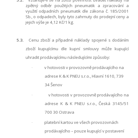
5.2.
Vztahuje-li se na zboží povinnost uvádět náklady na
zpětný odběr použitých pneumatik a zpracování a
využití odpadních pneumatik dle zákona č. 185/2001
Sb., o odpadech, byly tyto zahrnuty do prodejní ceny a
jejich výše je 4,12 Kč/1 kg.
5.3.
Cenu zboží a případné náklady spojené s dodáním
zboží kupujícímu dle kupní smlouvy může kupující
uhradit prodávajícímu následujícími způsoby:
v hotovosti v provozovně prodávajícího na
·
adrese K & K PNEU s.r.o., Hlavní 1610, 739
34 Šenov
v hotovosti v provozovně prodávajícího na
·
adrese K & K PNEU s.r.o., Česká 3145/51
700 30 Ostrava
platební kartou ve všech provozovnách
·
prodávajícího – pouze kupující v postavení