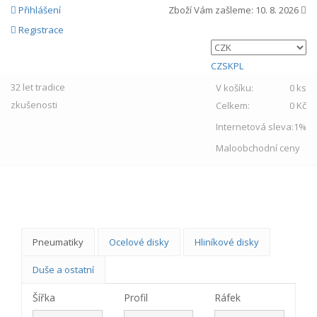
Přihlášení
Zboží Vám zašleme:
10. 8. 2026
Registrace
CZ
SK
PL
32 let
tradice
V košíku:
0 ks
zkušenosti
Celkem:
0 Kč
Internetová sleva:
1%
Maloobchodní ceny
MENU
Pneumatiky
Ocelové disky
Hliníkové disky
Duše a ostatní
Šířka
Profil
Ráfek