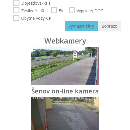
Dojezdové-RFT
Zesílené - XL
EV
Výprodej DOT
Obytné vozy-CP
Vymazat filtry
Zobrazit
Webkamery
Šenov on-line kamera