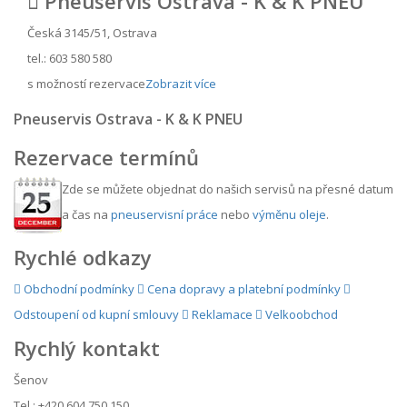
Pneuservis Ostrava - K & K PNEU
Česká 3145/51, Ostrava
tel.: 603 580 580
s možností rezervace
Zobrazit více
Pneuservis Ostrava - K & K PNEU
Rezervace termínů
Zde se můžete objednat do našich servisů na přesné datum
a čas na
pneuservisní práce
nebo
výměnu oleje
.
Rychlé odkazy
Obchodní podmínky
Cena dopravy a platební podmínky
Odstoupení od kupní smlouvy
Reklamace
Velkoobchod
Rychlý kontakt
Šenov
Tel.: +420 604 750 150