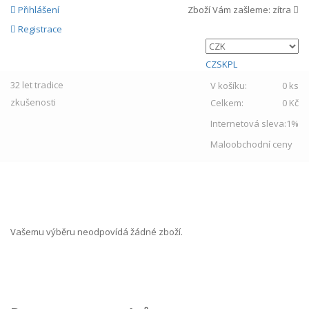
Přihlášení
Zboží Vám zašleme:
zítra
Registrace
CZ
SK
PL
32 let
tradice
V košíku:
0 ks
zkušenosti
Celkem:
0 Kč
Internetová sleva:
1%
Maloobchodní ceny
MENU
Vašemu výběru neodpovídá žádné zboží.