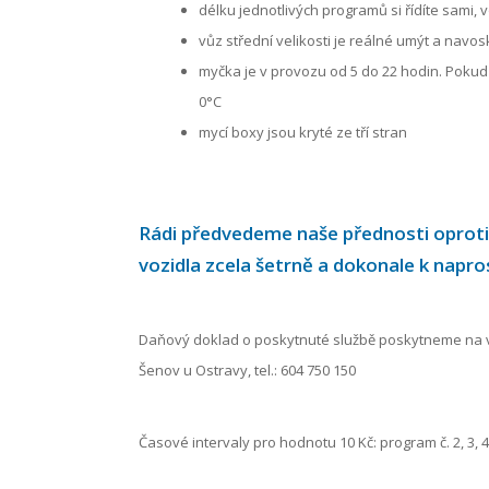
délku jednotlivých programů si řídíte sami
vůz střední velikosti je reálné umýt a navo
myčka je v provozu od 5 do 22 hodin. Pokud
0°C
mycí boxy jsou kryté ze tří stran
Rádi předvedeme naše přednosti oproti
vozidla zcela šetrně a dokonale k napr
Daňový doklad o poskytnuté službě poskytneme na vyž
Šenov u Ostravy, tel.: 604 750 150
Časové intervaly pro hodnotu 10 Kč: program č. 2, 3, 4,