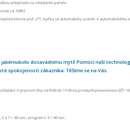
, volbou přepínače na ovládacím panelu
skovat za 100Kč
 teplota klesne pod -2°C myčka se automaticky uzavře. K automatickému o
 jakémukoliv dosavadnímu mytí! Pomocí naší technologi
osté spokojenosti zákazníka. Těšíme se na Vás.
ádání. V pracovní dny od 8:00 do 17:00 na prodejně pneuservisu (IČP 10013
 5 a 7 = 80 sec.; program č. 6 = 40 sec.