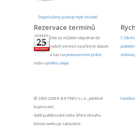
Doporučený postup mytí vozidel
Rezervace termínů
Rych
Zde se můžete objednat do
Obcho
našich servisů na přesné datum
platebn
a čas na
pneuservisní práce
smlouv
nebo
výměnu oleje
.
© 2003-2026 K & K PNEU s.r.o., Jakékoli
Facebo
kopírování,
další publikování nebo šíření obsahu
tohoto webu je zakázáno.