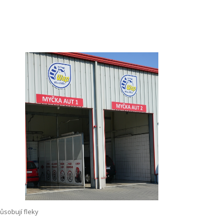
ůsobují fleky