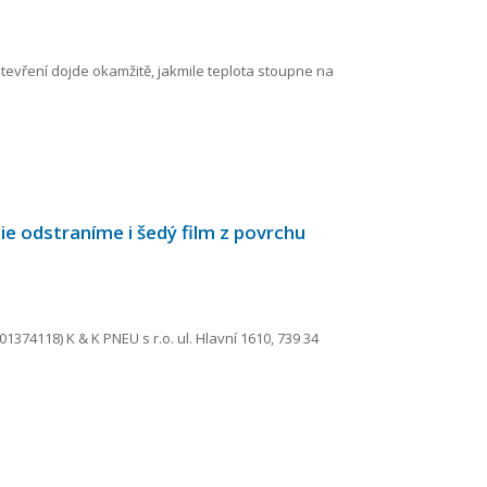
tevření dojde okamžitě, jakmile teplota stoupne na
e odstraníme i šedý film z povrchu
74118) K & K PNEU s r.o. ul. Hlavní 1610, 739 34