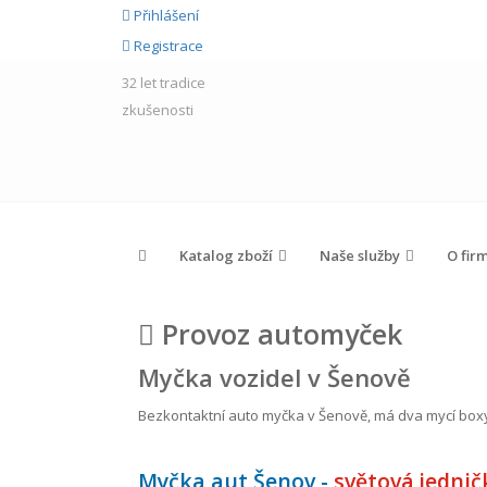
Přihlášení
Registrace
32 let
tradice
zkušenosti
Katalog zboží
Naše služby
O fir
Provoz automyček
Myčka vozidel v Šenově
Bezkontaktní auto myčka v Šenově, má dva mycí box
Myčka aut Šenov -
světová jednič