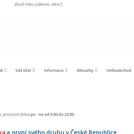
Zboží Vám zašleme:
zítra
mě
Váš účet
Informace
Aktuality
Velkoobchod
y, provozní doba
po - ne od 5:00 do 22:00.
ka
a první svého druhu v České Republice