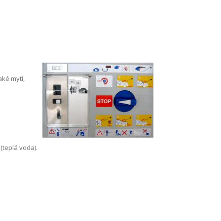
ké mytí,
(teplá voda).