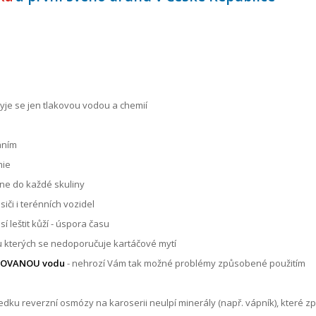
je se jen tlakovou vodou a chemií
áním
mie
ane do každé skuliny
iči i terénních vozidel
í leštit kůží - úspora času
 u kterých se nedoporučuje kartáčové mytí
YKLOVANOU vodu
- nehrozí Vám tak možné problémy způsobené použitím
edku reverzní osmózy na karoserii neulpí minerály (např. vápník), které zp