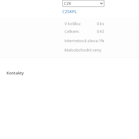
CZ
SK
PL
V košíku:
0 ks
Celkem:
0 Kč
Internetová sleva:
1%
Maloobchodní ceny
Kontakty