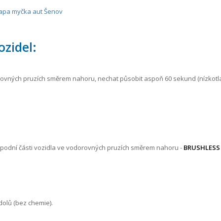
apa myčka aut Šenov
zidel:
ovných pruzích směrem nahoru, nechat působit aspoň 60 sekund (nízkotla
podní části vozidla ve vodorovných pruzích směrem nahoru -
BRUSHLESS
dolů (bez chemie).