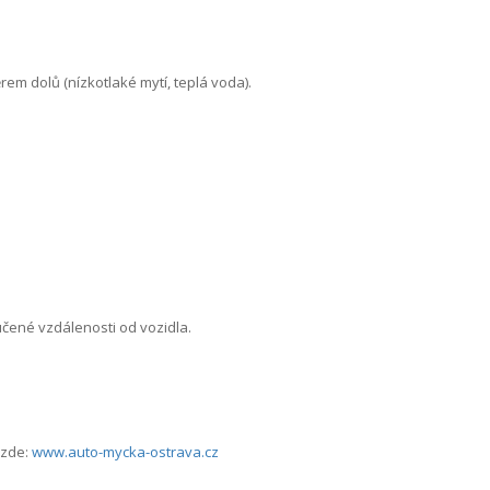
m dolů (nízkotlaké mytí, teplá voda).
čené vzdálenosti od vozidla.
 zde:
www.auto-mycka-ostrava.cz