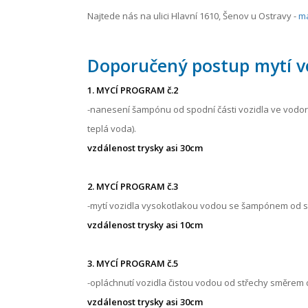
Najtede nás na ulici Hlavní 1610, Šenov u Ostravy -
m
Doporučený postup mytí vo
1. MYCÍ PROGRAM č.2
-nanesení šampónu od spodní části vozidla ve vodor
teplá voda).
vzdálenost trysky asi 30cm
2. MYCÍ PROGRAM č.3
-mytí vozidla vysokotlakou vodou se šampónem od s
vzdálenost trysky asi 10cm
3. MYCÍ PROGRAM č.5
-opláchnutí vozidla čistou vodou od střechy směrem 
vzdálenost trysky asi 30cm