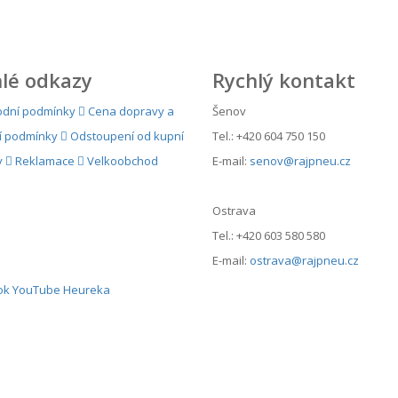
lé odkazy
Rychlý kontakt
dní podmínky
Cena dopravy a
Šenov
í podmínky
Odstoupení od kupní
Tel.: +420 604 750 150
y
Reklamace
Velkoobchod
E-mail:
senov@rajpneu.cz
Ostrava
Tel.: +420 603 580 580
E-mail:
ostrava@rajpneu.cz
ok
YouTube
Heureka