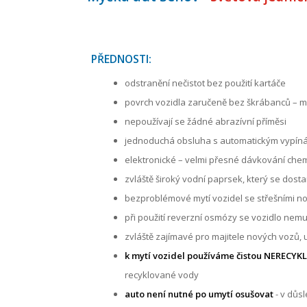
PŘEDNOSTI:
odstranění nečistot bez použití kartáče
povrch vozidla zaručeně bez škrábanců – my
nepoužívají se žádné abrazívní příměsi
jednoduchá obsluha s automatickým vypín
elektronické – velmi přesné dávkování che
zvláště široký vodní paprsek, který se dost
bezproblémové mytí vozidel se střešními nos
při použití reverzní osmózy se vozidlo nemus
zvláště zajímavé pro majitele nových vozů,
k mytí vozidel používáme čistou NEREC
recyklované vody
auto není nutné po umytí osušovat
- v důsl