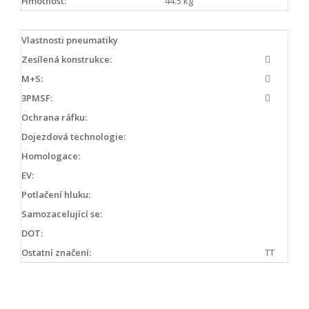
Hmotnost:
44.5 kg
Vlastnosti pneumatiky
Zesílená konstrukce:
M+S:
3PMSF:
Ochrana ráfku:
Dojezdová technologie:
Homologace:
EV:
Potlačení hluku:
Samozacelující se:
DOT:
Ostatní značení:
TT