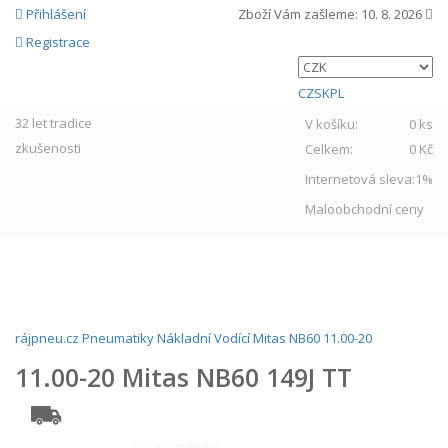
Přihlášení
Zboží Vám zašleme:
10. 8. 2026
Registrace
CZ
SK
PL
32 let
tradice
V košíku:
0 ks
zkušenosti
Celkem:
0 Kč
Internetová sleva:
1%
Maloobchodní ceny
MENU
rájpneu.cz
Pneumatiky
Nákladní
Vodící
Mitas
NB60
11.00-20
11.00-20 Mitas NB60 149J TT