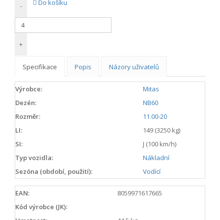
Do košíku
-
+
Specifikace
Popis
Názory uživatelů
Výrobce:
Mitas
Dezén:
NB60
Rozměr:
11.00-20
LI:
149 (3250 kg)
SI:
J (100 km/h)
Typ vozidla:
Nákladní
Sezóna (období, použití):
Vodící
EAN:
8059971617665
Kód výrobce (JK):