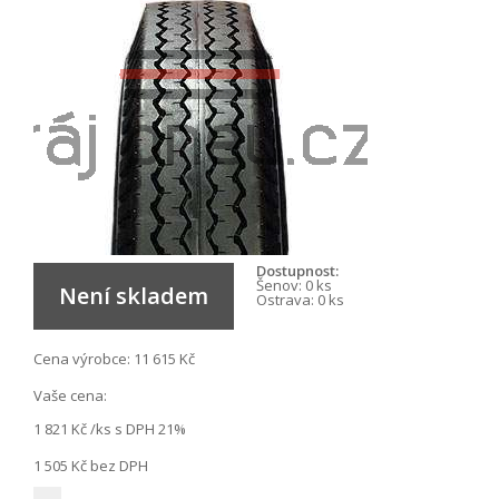
Dostupnost:
Šenov:
0 ks
Není skladem
Ostrava:
0 ks
Cena výrobce:
11 615 Kč
Vaše cena:
1 821 Kč
/ks s DPH 21%
1 505 Kč
bez DPH