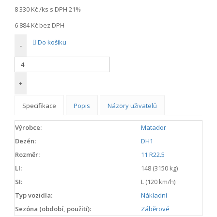
8 330 Kč
/ks s DPH 21%
6 884 Kč
bez DPH
Do košíku
-
+
Specifikace
Popis
Názory uživatelů
Výrobce:
Matador
Dezén:
DH1
Rozměr:
11 R22.5
LI:
148 (3150 kg)
SI:
L (120 km/h)
Typ vozidla:
Nákladní
Sezóna (období, použití):
Záběrové