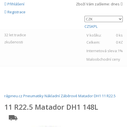
Přihlášení
Zboží Vám zašleme:
dnes
Registrace
CZ
SK
PL
32 let
tradice
V košíku:
0 ks
zkušenosti
Celkem:
0 Kč
Internetová sleva:
1%
Maloobchodní ceny
MENU
rájpneu.cz
Pneumatiky
Nákladní
Záběrové
Matador
DH1
11 R22.5
11 R22.5 Matador DH1 148L