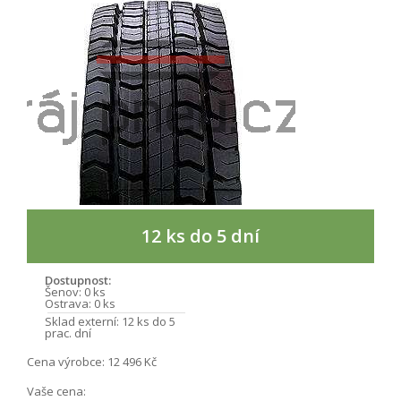
12 ks do 5 dní
Dostupnost:
Šenov:
0 ks
Ostrava:
0 ks
Sklad externí:
12 ks do 5
prac. dní
Cena výrobce:
12 496 Kč
Vaše cena: