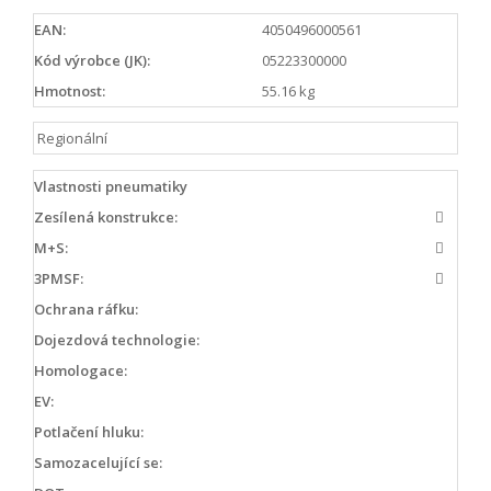
EAN:
4050496000561
Kód výrobce (JK):
05223300000
Hmotnost:
55.16 kg
Regionální
Vlastnosti pneumatiky
Zesílená konstrukce:
M+S:
3PMSF:
Ochrana ráfku:
Dojezdová technologie:
Homologace:
EV:
Potlačení hluku:
Samozacelující se: