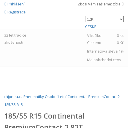
Přihlášení
Zboží Vám zašleme:
zítra
Registrace
CZ
SK
PL
32 let
tradice
V košíku:
0 ks
zkušenosti
Celkem:
0 Kč
Internetová sleva:
1%
Maloobchodní ceny
MENU
rájpneu.cz
Pneumatiky
Osobní
Letní
Continental
PremiumContact 2
185/55 R15
185/55 R15 Continental
PremiumContact 2 82T