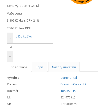
Cena výrobce:
4 921 Kč
Vaše cena:
3 102 Kč
/ks s DPH 21%
2 564 Kč
bez DPH
Do košíku
-
+
Specifikace
Popis
Názory uživatelů
Výrobce:
Continental
Dezén:
PremiumContact 2
Rozměr:
185/55 R15
LI:
82 (475 kg)
SI:
T (190 km/h)