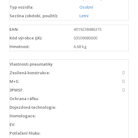
Typ vozidla:
Osobní
Sezóna (období, použití):
Letní
EAN:
4019238486315
Kód výrobce (JK):
03509680000
Hmotnost:
6.68 kg
Vlastnosti pneumatiky
Zesílená konstrukce:
M+S:
3PMSF:
Ochrana ráfku:
Dojezdová technologie:
Homologace:
EV:
Potlačení hluku: