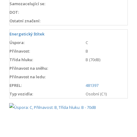
Samozacelující se:
DOT:
Ostatní značení:
Energetický štítek
Úspora:
C
Přilnavost:
B
Třída hluku:
B (70dB)
Přilnavost na sněhu:
Přilnavost na ledu:
EPREL:
481397
Typ vozidla:
Osobní (C1)