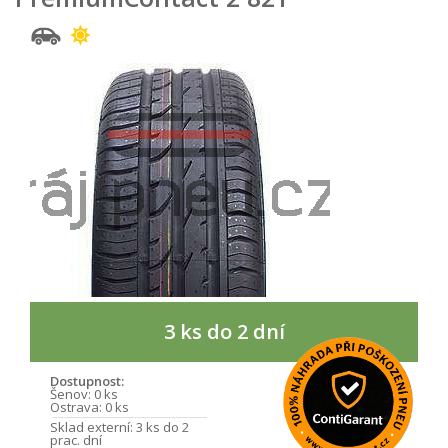
3 ks do 2 dní
Dostupnost:
Šenov:
0 ks
Ostrava:
0 ks
Sklad externí:
3 ks do 2
prac. dní