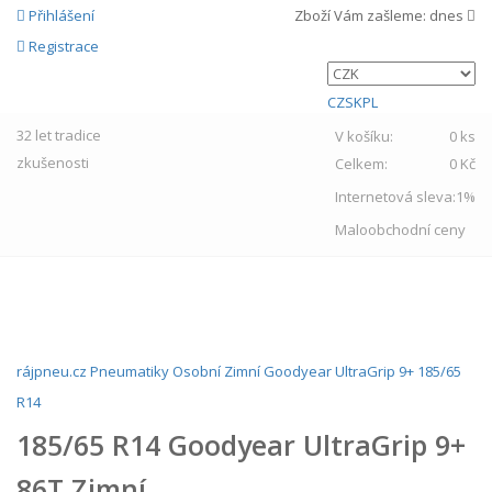
Přihlášení
Zboží Vám zašleme:
dnes
Registrace
CZ
SK
PL
32 let
tradice
V košíku:
0 ks
zkušenosti
Celkem:
0 Kč
Internetová sleva:
1%
Maloobchodní ceny
MENU
rájpneu.cz
Pneumatiky
Osobní
Zimní
Goodyear
UltraGrip 9+
185/65
R14
185/65 R14 Goodyear UltraGrip 9+
86T Zimní