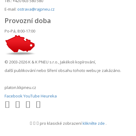
Tel.: +420 603 580 580
E-mail:
ostrava@rajpneu.cz
Provozní doba
Po-Pá, 8:00-17:00
© 2003-2026 K & K PNEU s.r.o., Jakékoli kopírování,
další publikování nebo šíření obsahu tohoto webu je zakázáno.
platon.kkpneu.cz
Facebook
YouTube
Heureka
pro klasické zobrazení
klikněte zde
.
.