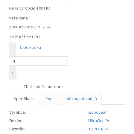
Cena výrobce:
4 001 Kč
Vaše cena:
2 390 Kč
/ks s DPH 21%
1 975 Kč
bez DPH
Do košíku
-
+
Zboží odešleme:
dnes
Specifikace
Popis
Názory uživatelů
Výrobce:
Goodyear
Dezén:
UltraGrip 9+
Rozměr:
185/65 R14