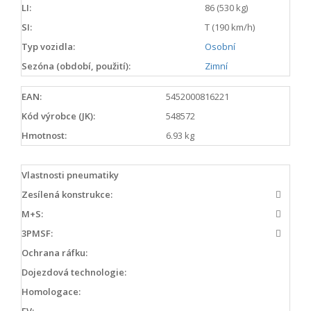
LI:
86 (530 kg)
SI:
T (190 km/h)
Typ vozidla:
Osobní
Sezóna (období, použití):
Zimní
EAN:
5452000816221
Kód výrobce (JK):
548572
Hmotnost:
6.93 kg
Vlastnosti pneumatiky
Zesílená konstrukce:
M+S:
3PMSF:
Ochrana ráfku:
Dojezdová technologie:
Homologace:
EV: