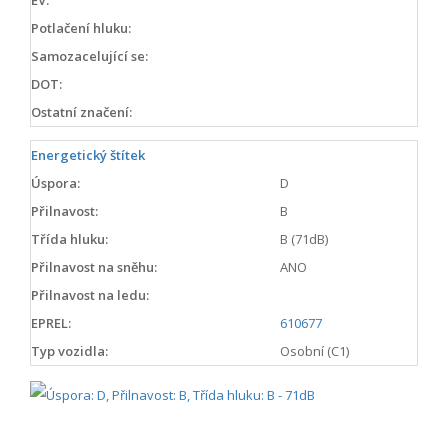
Potlačení hluku:
Samozacelující se:
DOT:
Ostatní značení:
Energetický štítek
Úspora:
D
Přilnavost:
B
Třída hluku:
B (71dB)
Přilnavost na sněhu:
ANO
Přilnavost na ledu:
EPREL:
610677
Typ vozidla:
Osobní (C1)