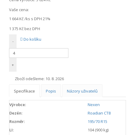
Vaše cena:
1 664 Kč
/ks s DPH 21%
1 375 Kč
bez DPH
Do košíku
-
+
Zboží odešleme:
10. 8. 2026
Specifikace
Popis
Názory uživatelů
Výrobce:
Nexen
Dezén:
Roadian CT8
Rozměr:
195/70 R15
LI:
104 (900 kg)