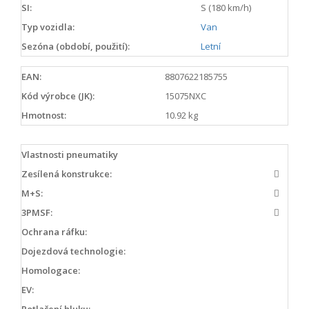
SI:
S (180 km/h)
Typ vozidla:
Van
Sezóna (období, použití):
Letní
EAN:
8807622185755
Kód výrobce (JK):
15075NXC
Hmotnost:
10.92 kg
Vlastnosti pneumatiky
Zesílená konstrukce:
M+S:
3PMSF:
Ochrana ráfku:
Dojezdová technologie:
Homologace:
EV:
Potlačení hluku: