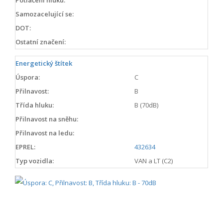
Samozacelující se:
DOT:
Ostatní značení:
Energetický štítek
Úspora:
C
Přilnavost:
B
Třída hluku:
B (70dB)
Přilnavost na sněhu:
Přilnavost na ledu:
EPREL:
432634
Typ vozidla:
VAN a LT (C2)