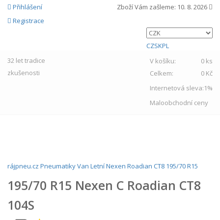
Přihlášení
Zboží Vám zašleme:
10. 8. 2026
Registrace
CZ
SK
PL
32 let
tradice
V košíku:
0 ks
zkušenosti
Celkem:
0 Kč
Internetová sleva:
1%
Maloobchodní ceny
MENU
rájpneu.cz
Pneumatiky
Van
Letní
Nexen
Roadian CT8
195/70 R15
195/70 R15 Nexen C Roadian CT8
104S