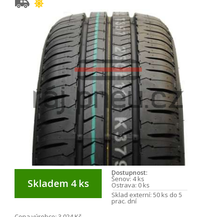
Dostupnost:
Šenov:
4 ks
Skladem 4 ks
Ostrava:
0 ks
Sklad externí:
50 ks do 5
prac. dní
Cena výrobce:
3 024 Kč