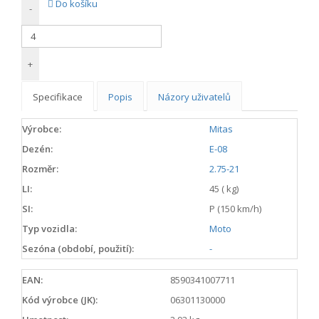
Do košíku
-
+
Specifikace
Popis
Názory uživatelů
Výrobce:
Mitas
Dezén:
E-08
Rozměr:
2.75-21
LI:
45 ( kg)
SI:
P (150 km/h)
Typ vozidla:
Moto
Sezóna (období, použití):
-
EAN:
8590341007711
Kód výrobce (JK):
06301130000