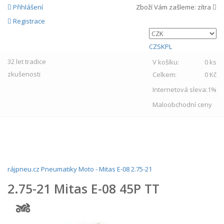
Přihlášení
Zboží Vám zašleme:
zítra
Registrace
CZ
SK
PL
32 let
tradice
V košíku:
0 ks
zkušenosti
Celkem:
0 Kč
Internetová sleva:
1%
Maloobchodní ceny
MENU
rájpneu.cz
Pneumatiky
Moto
-
Mitas
E-08
2.75-21
2.75-21 Mitas E-08 45P TT