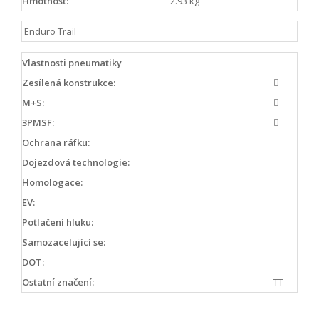
Hmotnost:
2.93 kg
Enduro Trail
Vlastnosti pneumatiky
Zesílená konstrukce:
M+S:
3PMSF:
Ochrana ráfku:
Dojezdová technologie:
Homologace:
EV:
Potlačení hluku:
Samozacelující se:
DOT:
Ostatní značení:
TT