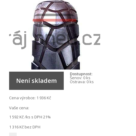
Dostupnost:
Šenov:
0 ks
Není skladem
Ostrava:
0 ks
Cena výrobce:
1 936 Kč
Vaše cena:
1 592 Kč
/ks s DPH 21%
1 316 Kč
bez DPH