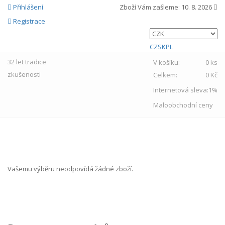
Přihlášení
Zboží Vám zašleme:
10. 8. 2026
Registrace
CZ
SK
PL
32 let
tradice
V košíku:
0 ks
zkušenosti
Celkem:
0 Kč
Internetová sleva:
1%
Maloobchodní ceny
MENU
Vašemu výběru neodpovídá žádné zboží.