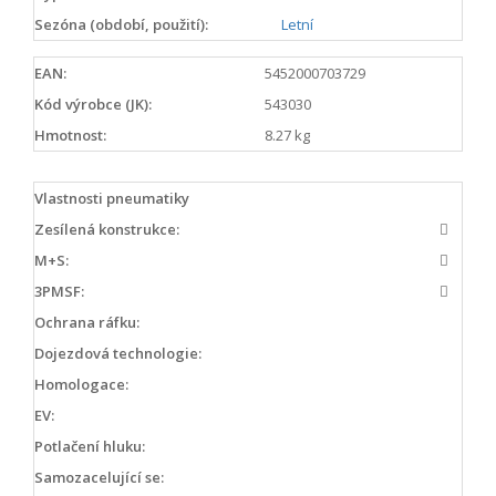
Sezóna (období, použití):
Letní
EAN:
5452000703729
Kód výrobce (JK):
543030
Hmotnost:
8.27 kg
Vlastnosti pneumatiky
Zesílená konstrukce:
M+S:
3PMSF:
Ochrana ráfku:
Dojezdová technologie:
Homologace:
EV:
Potlačení hluku:
Samozacelující se: