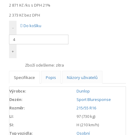
2 871 Kč
/ks s DPH 21%
2 373 Kč
bez DPH
Do košíku
-
+
Zboží odešleme:
zítra
Specifikace
Popis
Názory uživatelů
Výrobce:
Dunlop
Dezén:
Sport Bluresponse
Rozměr:
215/55 R16
LI:
97 (730 kg)
SI:
H (210 km/h)
Typ vozidla:
Osobní