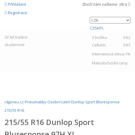
Přihlášení
Zboží Vám zašleme:
zítra
Registrace
CZ
SK
PL
32 let
tradice
V košíku:
0 ks
zkušenosti
Celkem:
0 Kč
Internetová sleva:
1%
Maloobchodní ceny
MENU
rájpneu.cz
Pneumatiky
Osobní
Letní
Dunlop
Sport Bluresponse
215/55 R16
215/55 R16 Dunlop Sport
Bluresponse 97H XL