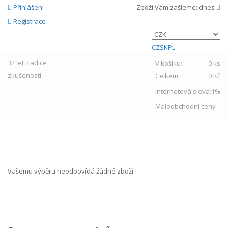
Přihlášení
Zboží Vám zašleme:
dnes
Registrace
CZ
SK
PL
32 let
tradice
V košíku:
0 ks
zkušenosti
Celkem:
0 Kč
Internetová sleva:
1%
Maloobchodní ceny
MENU
Vašemu výběru neodpovídá žádné zboží.