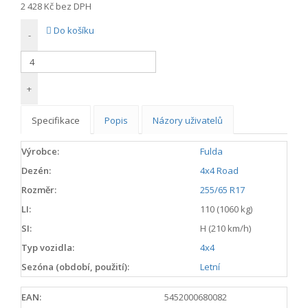
2 428 Kč
bez DPH
Do košíku
-
+
Specifikace
Popis
Názory uživatelů
Výrobce:
Fulda
Dezén:
4x4 Road
Rozměr:
255/65 R17
LI:
110 (1060 kg)
SI:
H (210 km/h)
Typ vozidla:
4x4
Sezóna (období, použití):
Letní
EAN:
5452000680082