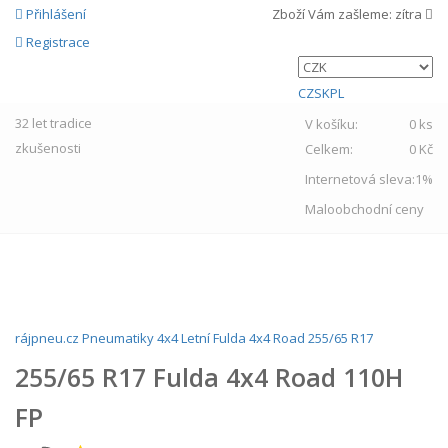
Přihlášení
Zboží Vám zašleme:
zítra
Registrace
CZ
SK
PL
32 let
tradice
V košíku:
0 ks
zkušenosti
Celkem:
0 Kč
Internetová sleva:
1%
Maloobchodní ceny
MENU
rájpneu.cz
Pneumatiky
4x4
Letní
Fulda
4x4 Road
255/65 R17
255/65 R17 Fulda 4x4 Road 110H
FP