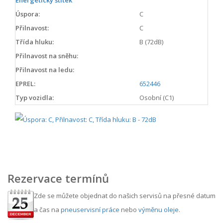
Energetický štítek
Úspora:
C
Přilnavost:
C
Třída hluku:
B (72dB)
Přilnavost na sněhu:
Přilnavost na ledu:
EPREL:
652446
Typ vozidla:
Osobní (C1)
Rezervace termínů
Zde se můžete objednat do našich servisů na přesné datum
a čas na
pneuservisní práce
nebo
výměnu oleje
.