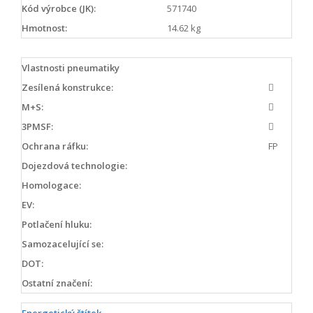
Kód výrobce (JK):
571740
Hmotnost:
14.62 kg
Vlastnosti pneumatiky
Zesílená konstrukce:
M+S:
3PMSF:
Ochrana ráfku:
FP
Dojezdová technologie:
Homologace:
EV:
Potlačení hluku:
Samozacelující se:
DOT:
Ostatní značení: