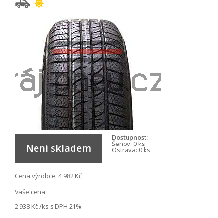
Dostupnost:
Šenov:
0 ks
Není skladem
Ostrava:
0 ks
Cena výrobce:
4 982 Kč
Vaše cena:
2 938 Kč
/ks s DPH 21%