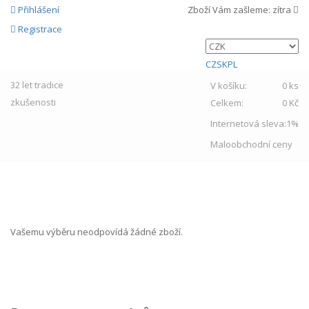
Přihlášení
Zboží Vám zašleme:
zítra
Registrace
CZ
SK
PL
32 let
tradice
V košíku:
0 ks
zkušenosti
Celkem:
0 Kč
Internetová sleva:
1%
Maloobchodní ceny
MENU
Vašemu výběru neodpovídá žádné zboží.