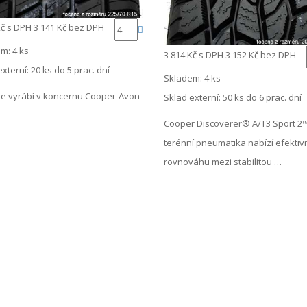
Kč
s DPH
3 141 Kč
bez DPH
m: 4 ks
3 814 Kč
s DPH
3 152 Kč
bez DPH
externí:
20 ks do 5 prac. dní
Skladem: 4 ks
e vyrábí v koncernu Cooper-Avon
Sklad externí:
50 ks do 6 prac. dní
Cooper Discoverer® A/T3 Sport 2™
terénní pneumatika nabízí efektiv
rovnováhu mezi stabilitou …