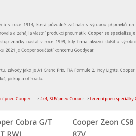
ená v roce 1914, která původně začínala s výrobou přípravků na 
vala a zahájila vlastní produkci pneumatik.
Cooper se specializuje
tup značky nastal v roce 1999, kdy firma akvizicí dalšího výrobn
oku
2021
je Cooper součástí koncernu Goodyear.
, závody jako je A1 Grand Prix, FIA Formule 2, Indy Lights. Cooper
4x4, pickup a offroadu.
ní pneu Cooper
>
4x4, SUV pneu Coope
r >
terenní pneu speciálky
per Cobra G/T
Cooper Zeon CS8
8T RWL
87V