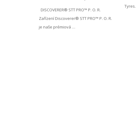
Tyres.
DISCOVERER® STT PRO™ P. O. R.
Zařízení Discoverer® STT PRO™ P. O. R.
je naše prémiová …