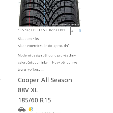
1 857 Kč
s DPH
1 535 Kč
bez DPH
Skladem: 4 ks
Sklad externí:
50 ks do 3 prac. dní
Moderní design běhounu pro všechny
celoroční podmínky Nový běhoun ve
tvaru rybí kosti …
r
Cooper All Season
88V XL
185/60 R15