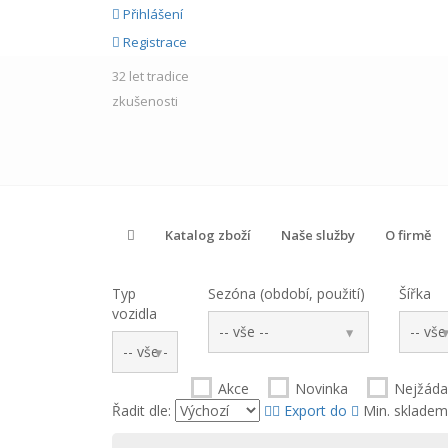
Přihlášení
Registrace
32 let
tradice
zkušenosti
Katalog zboží
Naše služby
O firmě
Typ
Sezóna (období, použití)
Šířka
vozidla
Akce
Novinka
Nejžád
Řadit dle:
Export do
Min. skladem