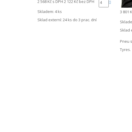
2 568 Kč
s DPH
2 122 Kč
bez DPH
Skladem: 4 ks
3 801 
Sklad externí:
24 ks do 3 prac. dní
Sklade
Sklad 
Pneu s
Tyres.