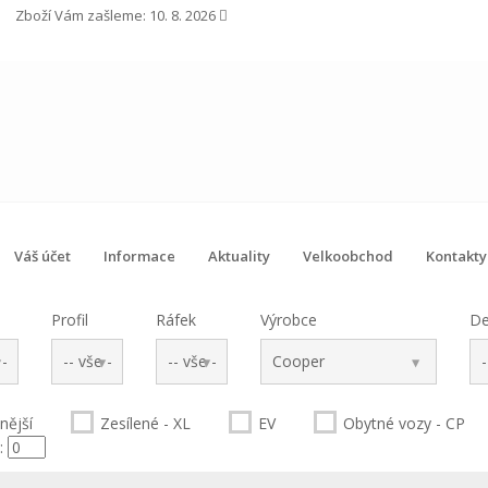
Zboží Vám zašleme:
10. 8. 2026
Váš účet
Informace
Aktuality
Velkoobchod
Kontakty
Profil
Ráfek
Výrobce
De
anější
Zesílené - XL
EV
Obytné vozy - CP
: