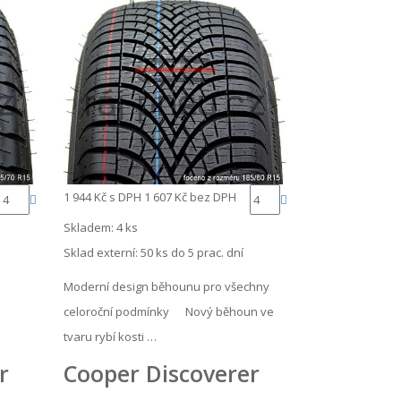
1 944 Kč
s DPH
1 607 Kč
bez DPH
Skladem: 4 ks
Sklad externí:
50 ks do 5 prac. dní
Moderní design běhounu pro všechny
celoroční podmínky Nový běhoun ve
tvaru rybí kosti …
r
Cooper Discoverer