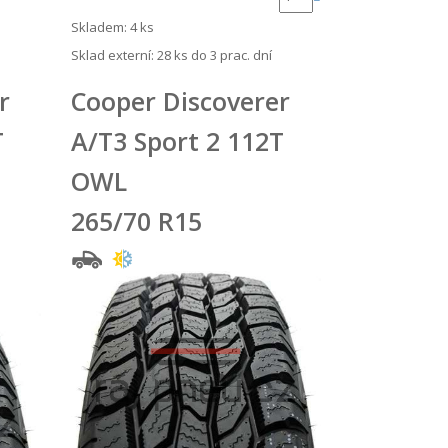
Skladem: 4 ks
Sklad externí:
28 ks do 3 prac. dní
r
Cooper Discoverer
T
A/T3 Sport 2 112T
OWL
265/70 R15