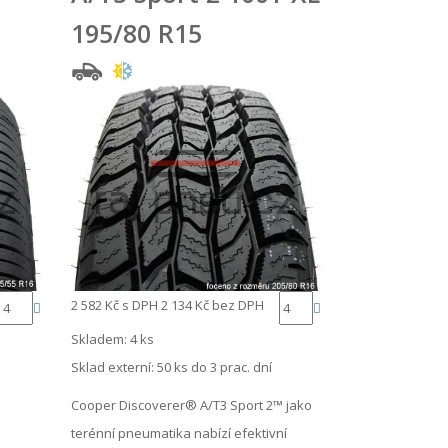
195/80 R15
2 582 Kč
s DPH
2 134 Kč
bez DPH
Skladem: 4 ks
Sklad externí:
50 ks do 3 prac. dní
Cooper Discoverer® A/T3 Sport 2™ jako
terénní pneumatika nabízí efektivní