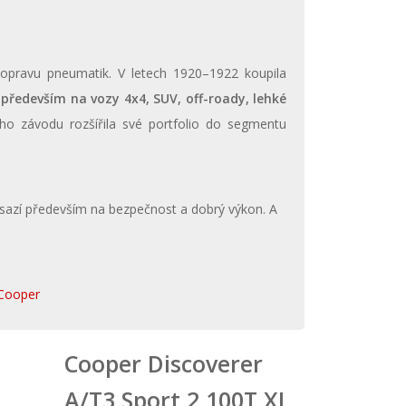
opravu pneumatik. V letech 1920–1922 koupila
 především na vozy 4x4, SUV, off-roady, lehké
ího závodu rozšířila své portfolio do segmentu
 sazí především na bezpečnost a dobrý výkon. A
 Cooper
Cooper Discoverer
A/T3 Sport 2 100T XL