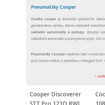
Pneumatiky Cooper
Značka Cooper
je americká společnost založ
gumárenskou výrobu, kterou následně transformo
nákladní automobily a pickupy.
Výrazný vzes
nákladních pneumatik a průmyslové pryže. Od r
Pneumatiky Coooper
najdeme také v motosportu
jsou častou volbou a jedničkou v kategorií SUV, 
>
osob
Cooper Discoverer
Coo
STT Pro 121Q RWL
10