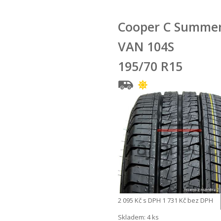
Cooper C Summe
VAN 104S
195/70 R15
2 095 Kč
s DPH
1 731 Kč
bez DPH
Skladem: 4 ks