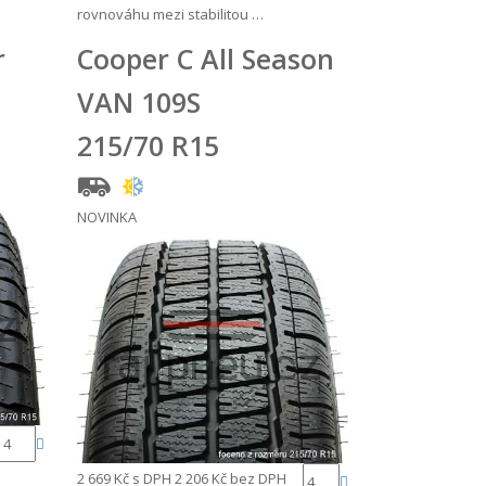
rovnováhu mezi stabilitou …
r
Cooper C All Season
VAN 109S
215/70 R15
NOVINKA
2 669 Kč
s DPH
2 206 Kč
bez DPH