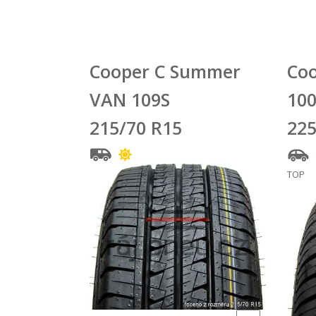
Cooper C Summer
Coo
VAN 109S
10
215/70 R15
225
TOP