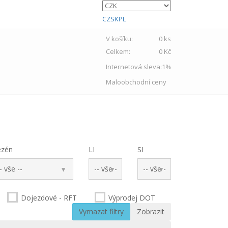
CZ
SK
PL
V košíku:
0 ks
Celkem:
0 Kč
Internetová sleva:
1%
Maloobchodní ceny
zén
LI
SI
Dojezdové - RFT
Výprodej DOT
Vymazat filtry
Zobrazit