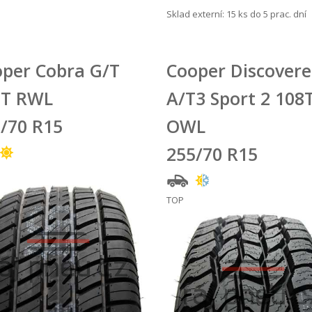
Sklad externí:
15 ks do 5 prac. dní
per Cobra G/T
Cooper Discovere
0T RWL
A/T3 Sport 2 108
/70 R15
OWL
255/70 R15
TOP