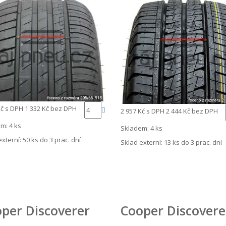
Kč
s DPH
1 332 Kč
bez DPH
2 957 Kč
s DPH
2 444 Kč
bez DPH
m: 4 ks
Skladem: 4 ks
externí:
50 ks do 3 prac. dní
Sklad externí:
13 ks do 3 prac. dní
per Discoverer
Cooper Discovere