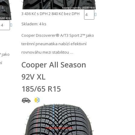
3 436 Kč
s DPH
2 840 Kč
bez DPH
Skladem: 4 ks
Cooper Discoverer® A/T3 Sport 2™ jako
terénní pneumatika nabízí efektivní
rovnováhu mezi stabilitou …
 jako
Cooper All Season
ní
92V XL
185/65 R15