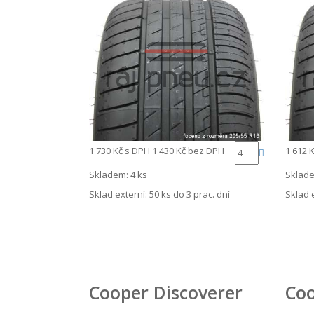
1 730 Kč
s DPH
1 430 Kč
bez DPH
1 612 
Skladem: 4 ks
Sklade
Sklad externí:
50 ks do 3 prac. dní
Sklad 
Cooper Discoverer
Coo