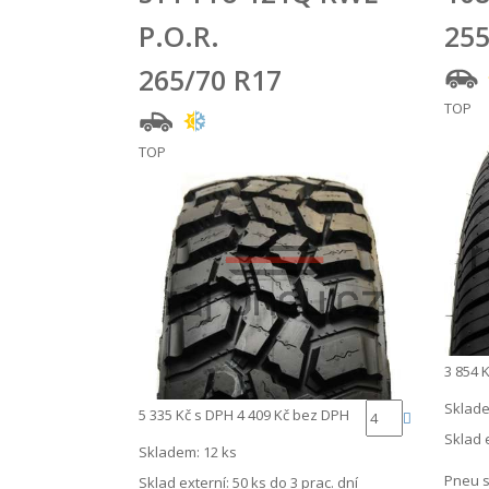
P.O.R.
255
265/70 R17
TOP
TOP
3 854 
Sklade
5 335 Kč
s DPH
4 409 Kč
bez DPH
Sklad 
Skladem: 12 ks
Pneu s
Sklad externí:
50 ks do 3 prac. dní