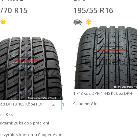
/70 R15
195/55 R16
1 748 Kč
s DPH
1 445 Kč
bez DPH
Skladem: 8 ks
Kč
s DPH
3 185 Kč
bez DPH
m: 8 ks
externí:
20 ks do 5 prac. dní
e vyrábí v koncernu Cooper-Avon