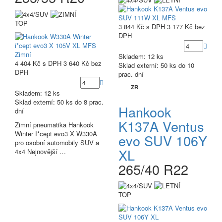
TOP
3 844 Kč
s DPH
3 177 Kč
bez
DPH
Skladem: 12 ks
4 404 Kč
s DPH
3 640 Kč
bez
Sklad externí:
50 ks do 10
DPH
prac. dní
ZR
Skladem: 12 ks
Sklad externí:
50 ks do 8 prac.
Hankook
dní
K137A Ventus
Zimní pneumatika Hankook
Winter I*cept evo3 X W330A
evo SUV 106Y
pro osobní automobily SUV a
XL
4x4 Nejnovější …
265/40 R22
TOP