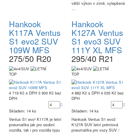
větší výkon v zimě, vylepšená
…
Hankook
Hankook
K117A Ventus
K127A Ventus
S1 evo2 SUV
S1 evo3 SUV
109W MFS
111Y XL MFS
275/50 R20
295/40 R21
TOP
TOP
4 719 Kč
s DPH
3 900 Kč
bez
4 882 Kč
s DPH
4 035 Kč
bez
DPH
DPH
Skladem: 14 ks
Skladem: 14 ks
Ventus S1 evo² K117A je letní
Hankook Ventus S1 evo3
pneumatika jak pro osobní
K127A SUV letní prémiová
vozidla, tak i pro vozidla typu
pneumatika pro vozy SUV /