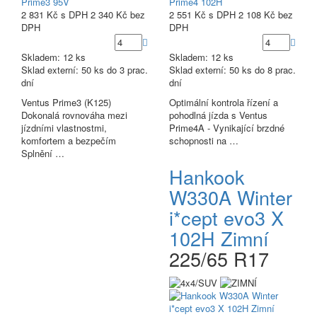
2 831 Kč
s DPH
2 340 Kč
bez
2 551 Kč
s DPH
2 108 Kč
bez
DPH
DPH
Skladem: 12 ks
Skladem: 12 ks
Sklad externí:
50 ks do 3 prac.
Sklad externí:
50 ks do 8 prac.
dní
dní
Ventus Prime3 (K125)
Optimální kontrola řízení a
Dokonalá rovnováha mezi
pohodlná jízda s Ventus
jízdními vlastnostmi,
Prime4A - Vynikající brzdné
komfortem a bezpečím
schopnosti na …
Splnění …
Hankook
W330A Winter
i*cept evo3 X
102H Zimní
225/65 R17