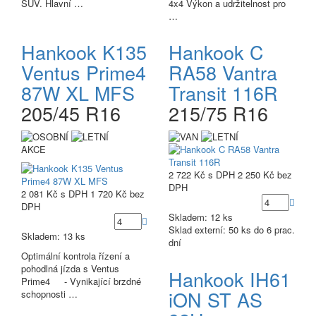
SUV. Hlavní …
4x4 Výkon a udržitelnost pro
…
Hankook K135
Hankook C
Ventus Prime4
RA58 Vantra
87W XL MFS
Transit 116R
205/45 R16
215/75 R16
AKCE
2 722 Kč
s DPH
2 250 Kč
bez
DPH
2 081 Kč
s DPH
1 720 Kč
bez
DPH
Skladem: 12 ks
Sklad externí:
50 ks do 6 prac.
Skladem: 13 ks
dní
Optimální kontrola řízení a
pohodlná jízda s Ventus
Hankook IH61
Prime4 - Vynikající brzdné
iON ST AS
schopnosti …