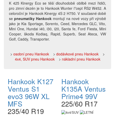
K 425 Kinergy Eco
se těší dlouhodobě oblibě mezi řidiči,
pro
zimní dezén
je to
Hankook Wunter i*cept RS2 W452
. A
celoroční je
Hankook Kinergy 4S 2 H750
. V současné d
obě
se
pneumatiky Hankook
montují na nové vozy při výrobě
jako je Kia Sportage, Sorento, Ceed, Mercedes GLC, Vito,
Mini One, Hundai i40, i30, i20, Santa fe, Ford Fiesta, Mini
Cooper, škoda Kodiaq, Rapid, Superb, Seat Ateca, VW
Golf, Caddy, Transporter.
>
osobní pneu Hankook
>
dodávkové pneu Hankook
>
4x4, SUV pneu Hankook
>
nákladní pneu Hankook
Hankook K127
Hankook
Ventus S1
K135A Ventus
evo3 96W XL
Prime4 99V
MFS
225/60 R17
235/40 R19