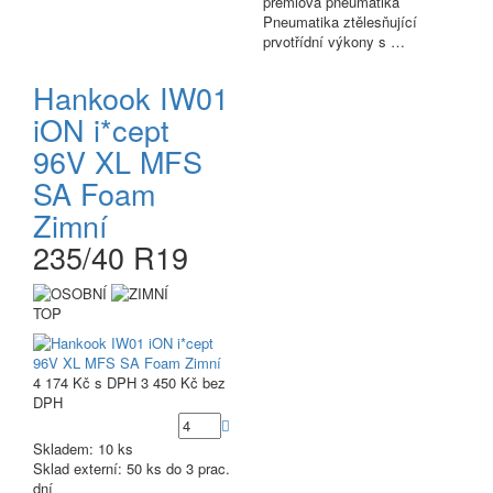
prémiová pneumatika
Pneumatika ztělesňující
prvotřídní výkony s …
Hankook IW01
iON i*cept
96V XL MFS
SA Foam
Zimní
235/40 R19
TOP
4 174 Kč
s DPH
3 450 Kč
bez
DPH
Skladem: 10 ks
Sklad externí:
50 ks do 3 prac.
dní