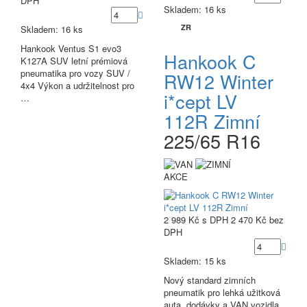
DPH
Skladem: 16 ks
ZR
Skladem: 16 ks
Hankook Ventus S1 evo3
Hankook C
K127A SUV letní prémiová
pneumatika pro vozy SUV /
RW12 Winter
4x4 Výkon a udržitelnost pro
i*cept LV
…
112R Zimní
225/65 R16
AKCE
2 989 Kč
s DPH
2 470 Kč
bez
DPH
Skladem: 15 ks
Nový standard zimních
pneumatik pro lehká užitková
auta, dodávky a VAN vozidla.