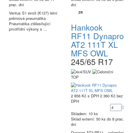
prac. dní
dní
Ventus S1 evo3 (K127) letní
ZR
prémiová pneumatika
Pneumatika ztělesňující
Hankook
prvotřídní výkony s …
RF11 Dynapro
AT2 111T XL
MFS OWL
245/65 R17
TOP
2 856 Kč
s DPH
2 360 Kč
bez
DPH
Skladem: 10 ks
Sklad externí:
50 ks do 8 prac.
dní
Dynapro AT2 RF11 – celoroční