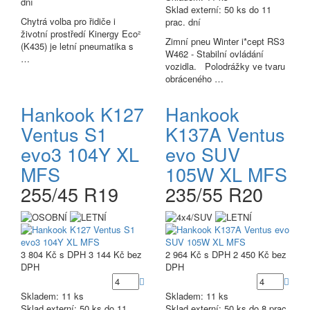
dní
Sklad externí:
50 ks do 11
Chytrá volba pro řidiče i
prac. dní
životní prostředí Kinergy Eco²
Zimní pneu Winter i*cept RS3
(K435) je letní pneumatika s
W462 - Stabilní ovládání
…
vozidla. Polodrážky ve tvaru
obráceného …
Hankook K127
Hankook
Ventus S1
K137A Ventus
evo3 104Y XL
evo SUV
MFS
105W XL MFS
255/45 R19
235/55 R20
3 804 Kč
s DPH
3 144 Kč
bez
2 964 Kč
s DPH
2 450 Kč
bez
DPH
DPH
Skladem: 11 ks
Skladem: 11 ks
Sklad externí:
50 ks do 11
Sklad externí:
50 ks do 8 prac.