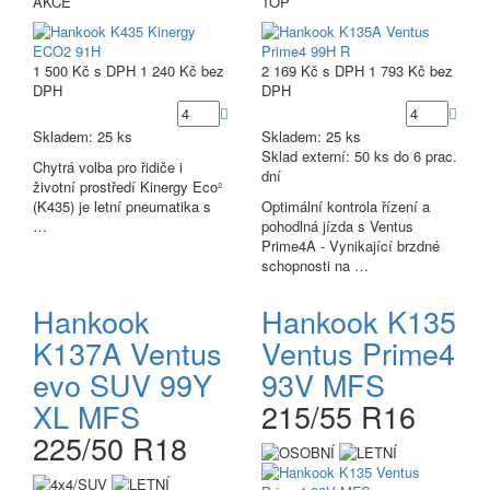
AKCE
TOP
1 500 Kč
s DPH
1 240 Kč
bez
2 169 Kč
s DPH
1 793 Kč
bez
DPH
DPH
Skladem: 25 ks
Skladem: 25 ks
Sklad externí:
50 ks do 6 prac.
Chytrá volba pro řidiče i
dní
životní prostředí Kinergy Eco²
(K435) je letní pneumatika s
Optimální kontrola řízení a
…
pohodlná jízda s Ventus
Prime4A - Vynikající brzdné
schopnosti na …
Hankook
Hankook K135
K137A Ventus
Ventus Prime4
evo SUV 99Y
93V MFS
XL MFS
215/55 R16
225/50 R18