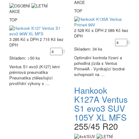
AKCE
TOP
AKCE
TOP
2 528 Kč
s DPH
2 089 Kč
bez
DPH
3 285 Kč
s DPH
2 715 Kč
bez
DPH
Skladem: 34 ks
Optimální kontrola řízení a
Skladem: >50 ks
pohodlná jízda s Ventus
Ventus S1 evo3 (K127) letní
Prime4A - Vynikající brzdné
prémiová pneumatika
schopnosti na …
Pneumatika ztělesňující
prvotřídní výkony s …
Hankook
K127A Ventus
S1 evo3 SUV
105Y XL MFS
255/45 R20