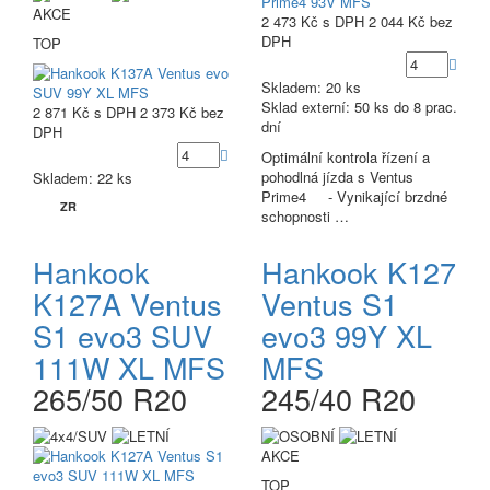
AKCE
2 473 Kč
s DPH
2 044 Kč
bez
DPH
TOP
Skladem: 20 ks
Sklad externí:
50 ks do 8 prac.
2 871 Kč
s DPH
2 373 Kč
bez
dní
DPH
Optimální kontrola řízení a
pohodlná jízda s Ventus
Skladem: 22 ks
Prime4 - Vynikající brzdné
ZR
schopnosti …
Hankook
Hankook K127
K127A Ventus
Ventus S1
S1 evo3 SUV
evo3 99Y XL
111W XL MFS
MFS
265/50 R20
245/40 R20
AKCE
TOP