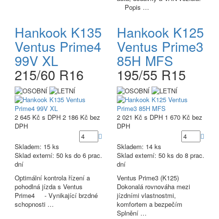
Popis …
Hankook K135
Hankook K125
Ventus Prime4
Ventus Prime3
99V XL
85H MFS
215/60 R16
195/55 R15
2 645 Kč
s DPH
2 186 Kč
bez
2 021 Kč
s DPH
1 670 Kč
bez
DPH
DPH
Skladem: 15 ks
Skladem: 14 ks
Sklad externí:
50 ks do 6 prac.
Sklad externí:
50 ks do 8 prac.
dní
dní
Optimální kontrola řízení a
Ventus Prime3 (K125)
pohodlná jízda s Ventus
Dokonalá rovnováha mezi
Prime4 - Vynikající brzdné
jízdními vlastnostmi,
schopnosti …
komfortem a bezpečím
Splnění …