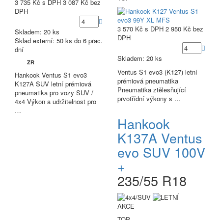
3 735 Kč
s DPH
3 087 Kč
bez
DPH
3 570 Kč
s DPH
2 950 Kč
bez
Skladem: 20 ks
DPH
Sklad externí:
50 ks do 6 prac.
dní
Skladem: 20 ks
ZR
Ventus S1 evo3 (K127) letní
Hankook Ventus S1 evo3
prémiová pneumatika
K127A SUV letní prémiová
Pneumatika ztělesňující
pneumatika pro vozy SUV /
prvotřídní výkony s …
4x4 Výkon a udržitelnost pro
…
Hankook
K137A Ventus
evo SUV 100V
+
235/55 R18
AKCE
TOP