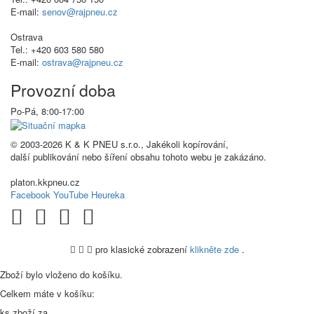
E-mail:
senov@rajpneu.cz
Ostrava
Tel.: +420 603 580 580
E-mail:
ostrava@rajpneu.cz
Provozní doba
Po-Pá, 8:00-17:00
© 2003-2026 K & K PNEU s.r.o., Jakékoli kopírování,
další publikování nebo šíření obsahu tohoto webu je zakázáno.
platon.kkpneu.cz
Facebook
YouTube
Heureka
pro klasické zobrazení
klikněte zde
.
.
Zboží bylo vloženo do košíku.
Celkem máte v košíku:
ks zboží za