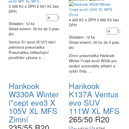
3 026 Kč
s DPH
2 501 Kč
bez
DPH
4 429 Kč
s DPH
3 660 Kč
bez
Skladem: 12 ks
DPH
Sklad externí:
50 ks do 3 prac.
dní
Skladem: 12 ks
Ventus S1 evo3 (K127) letní
Sklad externí:
50 ks do 3 prac.
prémiová pneumatika
dní
Pneumatika ztělesňující
Zimní pneumatika Hankook
prvotřídní výkony s …
Winter I*cept evo3 W330 pro
osobní automobily střední a
vyšší třídy. …
Hankook
Hankook
W330A Winter
K137A Ventus
i*cept evo3 X
evo SUV
105V XL MFS
111W XL MFS
Zimní
265/50 R20
235/55 R20