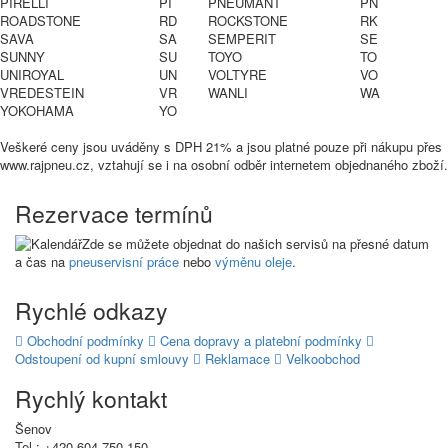
PIRELLI
PI
PNEUMANT
PN
ROADSTONE
RD
ROCKSTONE
RK
SAVA
SA
SEMPERIT
SE
SUNNY
SU
TOYO
TO
UNIROYAL
UN
VOLTYRE
VO
VREDESTEIN
VR
WANLI
WA
YOKOHAMA
YO
Veškeré ceny jsou uváděny s DPH 21% a jsou platné pouze při nákupu přes
www.rajpneu.cz, vztahují se i na osobní odběr internetem objednaného zboží.
Rezervace termínů
Zde se můžete objednat do našich servisů na přesné datum
a čas na
pneuservisní práce
nebo
výměnu oleje
.
Rychlé odkazy
Obchodní podmínky
Cena dopravy a platební podmínky
Odstoupení od kupní smlouvy
Reklamace
Velkoobchod
Rychlý kontakt
Šenov
Tel.: +420 604 750 150