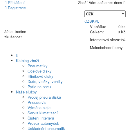
Přihlášení
Zboží Vám zašleme:
dnes
Registrace
CZ
SK
PL
V košíku:
0 ks
32 let
tradice
Celkem:
0 Kč
zkušenosti
Internetová sleva:
1%
Maloobchodní ceny
Katalog zboží
Pneumatiky
Ocelové disky
Hliníkové disky
Duše, vložky, ventily
Pytle na pneu
Naše služby
Prodej pneu a disků
Pneuservis
Výměna oleje
Servis klimatizací
Čištění interiérů
Provoz automyček
Uskladnění pneumatik