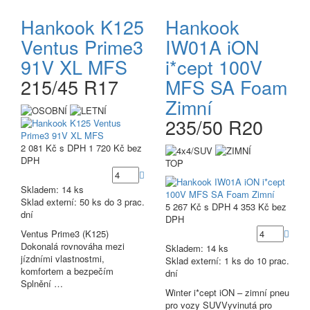
Hankook K125
Hankook
Ventus Prime3
IW01A iON
91V XL MFS
i*cept 100V
215/45 R17
MFS SA Foam
Zimní
235/50 R20
2 081 Kč
s DPH
1 720 Kč
bez
DPH
TOP
Skladem: 14 ks
Sklad externí:
50 ks do 3 prac.
5 267 Kč
s DPH
4 353 Kč
bez
dní
DPH
Ventus Prime3 (K125)
Dokonalá rovnováha mezi
Skladem: 14 ks
jízdními vlastnostmi,
Sklad externí:
1 ks do 10 prac.
komfortem a bezpečím
dní
Splnění …
Winter i*cept iON – zimní pneu
pro vozy SUVVyvinutá pro