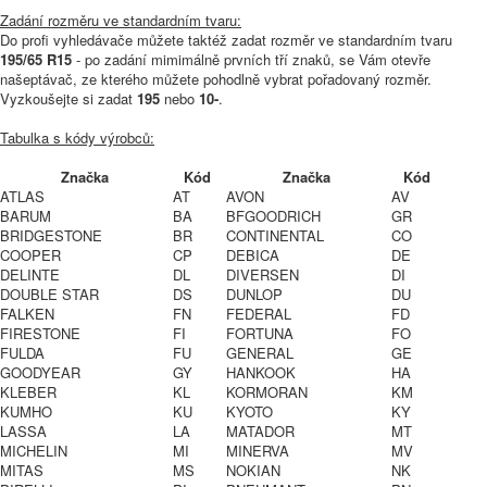
Zadání rozměru ve standardním tvaru:
Do profi vyhledávače můžete taktéž zadat rozměr ve standardním tvaru
195/65 R15
- po zadání mimimálně prvních tří znaků, se Vám otevře
našeptávač, ze kterého můžete pohodlně vybrat pořadovaný rozměr.
Vyzkoušejte si zadat
195
nebo
10-
.
Tabulka s kódy výrobců:
Značka
Kód
Značka
Kód
ATLAS
AT
AVON
AV
BARUM
BA
BFGOODRICH
GR
BRIDGESTONE
BR
CONTINENTAL
CO
COOPER
CP
DEBICA
DE
DELINTE
DL
DIVERSEN
DI
DOUBLE STAR
DS
DUNLOP
DU
FALKEN
FN
FEDERAL
FD
FIRESTONE
FI
FORTUNA
FO
FULDA
FU
GENERAL
GE
GOODYEAR
GY
HANKOOK
HA
KLEBER
KL
KORMORAN
KM
KUMHO
KU
KYOTO
KY
LASSA
LA
MATADOR
MT
MICHELIN
MI
MINERVA
MV
MITAS
MS
NOKIAN
NK