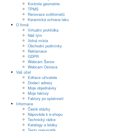
Kontrola geometrie
TPMS
Renovace světlometů
Keramická ochrana laku
O firmě
Virtuální prohlídka
Náš tým
Volná místa
Obchodní podmínky
Reklamace
GDPR
Webcam Šenov
Webcam Ostrava
Váš účet
Editace uživatele
Dodací adresy
Moje objednávky
Moje faktury
Faktury po splatnosti
Informace
Časté otázky
Nápověda k e-shopu
Technický rádce
Katalogy a letáky
Testy pneumatik