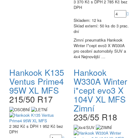
3 370 Kč
s DPH
2 785 Kč
bez
DPH
Skladem: 12 ks
Sklad externí:
50 ks do 3 prac.
dní
Zimní pneumatika Hankook
Winter I*cept evo3 X W330A
pro osobní automobily SUV a
4x4 Nejnovější …
Hankook K135
Hankook
Ventus Prime4
W330A Winter
95W XL MFS
i*cept evo3 X
215/50 R17
104V XL MFS
Zimní
235/55 R18
2 362 Kč
s DPH
1 952 Kč
bez
DPH