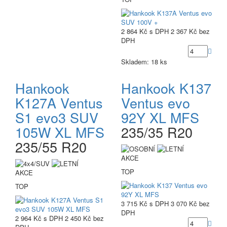
2 864 Kč
s DPH
2 367 Kč
bez
DPH
Skladem: 18 ks
Hankook
Hankook K137
K127A Ventus
Ventus evo
S1 evo3 SUV
92Y XL MFS
105W XL MFS
235/35 R20
235/55 R20
AKCE
TOP
AKCE
TOP
3 715 Kč
s DPH
3 070 Kč
bez
DPH
2 964 Kč
s DPH
2 450 Kč
bez