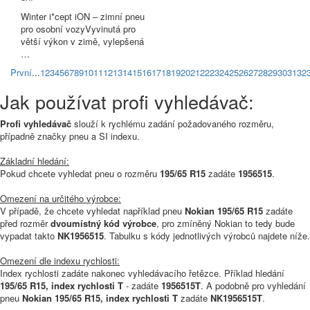
Winter i*cept iON – zimní pneu
pro osobní vozyVyvinutá pro
větší výkon v zimě, vylepšená
…
První
...
1
2
3
4
5
6
7
8
9
10
11
12
13
14
15
16
17
18
19
20
21
22
23
24
25
26
27
28
29
30
31
32
Jak používat profi vyhledávač:
Profi vyhledávač
slouží k rychlému zadání požadovaného rozměru,
případně značky pneu a SI indexu.
Základní hledání:
Pokud chcete vyhledat pneu o rozměru
195/65 R15
zadáte
1956515
.
Omezení na určitého výrobce:
V případě, že chcete vyhledat například pneu
Nokian 195/65 R15
zadáte
před rozměr
dvoumístný kód výrobce
, pro zmíněný Nokian to tedy bude
vypadat takto
NK1956515
. Tabulku s kódy jednotlivých výrobců najdete níže.
Omezení dle indexu rychlosti:
Index rychlosti zadáte nakonec vyhledávacího řetězce. Příklad hledání
195/65 R15, index rychlosti T
- zadáte
1956515T
. A podobně pro vyhledání
pneu
Nokian 195/65 R15, index rychlosti T
zadáte
NK1956515T
.