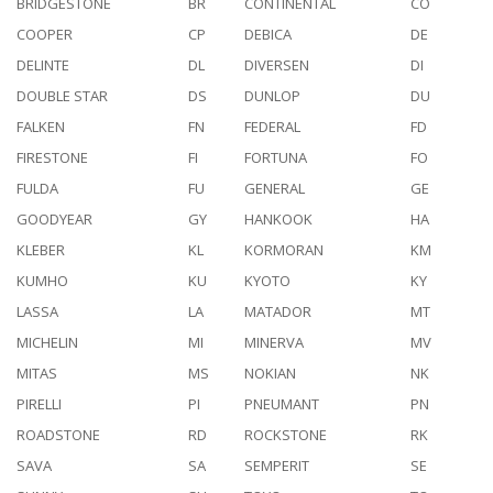
BRIDGESTONE
BR
CONTINENTAL
CO
COOPER
CP
DEBICA
DE
DELINTE
DL
DIVERSEN
DI
DOUBLE STAR
DS
DUNLOP
DU
FALKEN
FN
FEDERAL
FD
FIRESTONE
FI
FORTUNA
FO
FULDA
FU
GENERAL
GE
GOODYEAR
GY
HANKOOK
HA
KLEBER
KL
KORMORAN
KM
KUMHO
KU
KYOTO
KY
LASSA
LA
MATADOR
MT
MICHELIN
MI
MINERVA
MV
MITAS
MS
NOKIAN
NK
PIRELLI
PI
PNEUMANT
PN
ROADSTONE
RD
ROCKSTONE
RK
SAVA
SA
SEMPERIT
SE