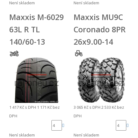
Není skladem
Není skladem
Maxxis M-6029
Maxxis MU9C
63L R TL
Coronado 8PR
140/60-13
26x9.00-14
3 065 Kč
s DPH
2 533 Kč
bez
1 417 Kč
s DPH
1 171 Kč
bez
DPH
DPH
Není skladem
Není skladem