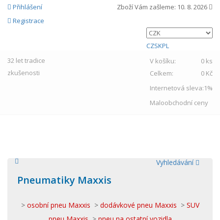
Přihlášení
Zboží Vám zašleme:
10. 8. 2026
Registrace
CZ
SK
PL
32 let
tradice
V košíku:
0 ks
zkušenosti
Celkem:
0 Kč
Internetová sleva:
1%
Maloobchodní ceny
MENU
Vyhledávání
Pneumatiky Maxxis
>
osobní pneu Maxxis
>
dodávkové pneu Maxxis
>
SUV
pneu Maxxis
>
pneu na ostatní vozidla