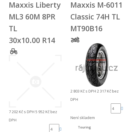
Maxxis Liberty
Maxxis M-6011
ML3 60M 8PR
Classic 74H TL
TL
MT90B16
30x10.00 R14
2 803 Kč
s DPH
2 317 Kč
bez
DPH
7 202 Kč
s DPH
5 952 Kč
bez
Není skladem
DPH
Touring