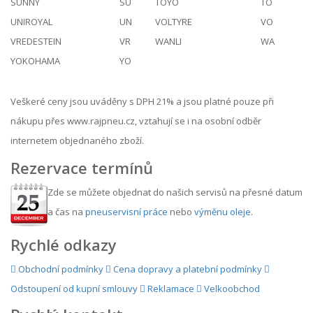
SUNNY
SU
TOYO
TO
UNIROYAL
UN
VOLTYRE
VO
VREDESTEIN
VR
WANLI
WA
YOKOHAMA
YO
Veškeré ceny jsou uváděny s DPH 21% a jsou platné pouze při
nákupu přes www.rajpneu.cz, vztahují se i na osobní odběr
internetem objednaného zboží.
Rezervace termínů
Zde se můžete objednat do našich servisů na přesné datum
a čas na
pneuservisní práce
nebo
výměnu oleje
.
Rychlé odkazy
Obchodní podmínky
Cena dopravy a platební podmínky
Odstoupení od kupní smlouvy
Reklamace
Velkoobchod