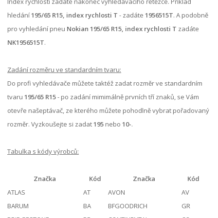
Index rychlosti zadáte nakonec vyhledávacího řetězce. Příklad
hledání
195/65 R15, index rychlosti T
- zadáte
1956515T
. A podobně
pro vyhledání pneu
Nokian 195/65 R15, index rychlosti T
zadáte
NK1956515T
.
Zadání rozměru ve standardním tvaru:
Do profi vyhledávače můžete taktéž zadat rozměr ve standardním
tvaru
195/65 R15
- po zadání mimimálně prvních tří znaků, se Vám
otevře našeptávač, ze kterého můžete pohodlně vybrat pořadovaný
rozměr. Vyzkoušejte si zadat
195
nebo
10-
.
Tabulka s kódy výrobců:
Značka
Kód
Značka
Kód
ATLAS
AT
AVON
AV
BARUM
BA
BFGOODRICH
GR