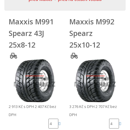
Maxxis M991
Maxxis M992
Spearz 43J
Spearz
25x8-12
25x10-12
2 913 Kč
s DPH
2 407 Kč
bez
3 276 Kč
s DPH
2 707 Kč
bez
DPH
DPH