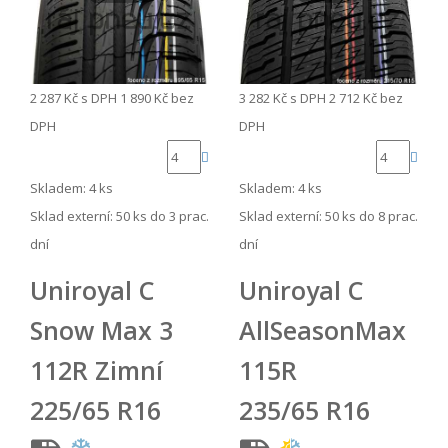
2 287 Kč
s DPH
1 890 Kč
bez
3 282 Kč
s DPH
2 712 Kč
bez
DPH
DPH
Skladem: 4 ks
Skladem: 4 ks
Sklad externí:
50 ks do 3 prac.
Sklad externí:
50 ks do 8 prac.
dní
dní
Uniroyal C
Uniroyal C
Snow Max 3
AllSeasonMax
112R Zimní
115R
225/65 R16
235/65 R16