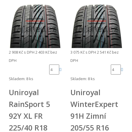
2 908 Kč
s DPH
2 403 Kč
bez
3 075 Kč
s DPH
2 541 Kč
bez
DPH
DPH
Skladem: 8 ks
Skladem: 8 ks
Uniroyal
Uniroyal
RainSport 5
WinterExpert
92Y XL FR
91H Zimní
225/40 R18
205/55 R16