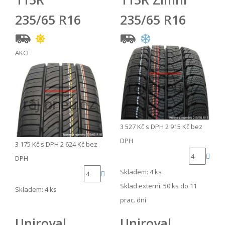
235/65 R16
235/65 R16
AKCE
3 527 Kč
s DPH
2 915 Kč
bez
DPH
3 175 Kč
s DPH
2 624 Kč
bez
DPH
Skladem: 4 ks
Sklad externí:
50 ks do 11
Skladem: 4 ks
prac. dní
Uniroyal
Uniroyal