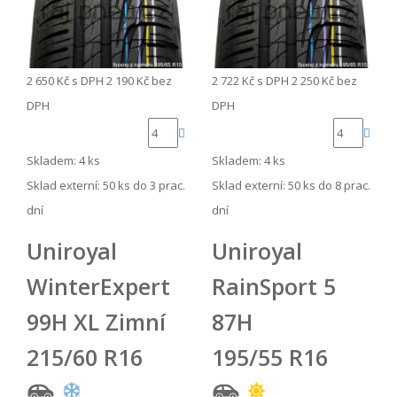
2 650 Kč
s DPH
2 190 Kč
bez
2 722 Kč
s DPH
2 250 Kč
bez
DPH
DPH
Skladem: 4 ks
Skladem: 4 ks
Sklad externí:
50 ks do 3 prac.
Sklad externí:
50 ks do 8 prac.
dní
dní
Uniroyal
Uniroyal
WinterExpert
RainSport 5
99H XL Zimní
87H
215/60 R16
195/55 R16