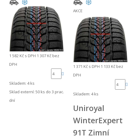
AKCE
1 582 Kč
s DPH
1 307 Kč
bez
DPH
1 371 Kč
s DPH
1 133 Kč
bez
DPH
Skladem: 4 ks
Sklad externí:
50 ks do 3 prac.
Skladem: 4 ks
dní
Uniroyal
WinterExpert
91T Zimní