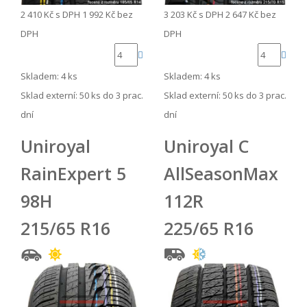
2 410 Kč
s DPH
1 992 Kč
bez
3 203 Kč
s DPH
2 647 Kč
bez
DPH
DPH
Skladem: 4 ks
Skladem: 4 ks
Sklad externí:
50 ks do 3 prac.
Sklad externí:
50 ks do 3 prac.
dní
dní
Uniroyal
Uniroyal C
RainExpert 5
AllSeasonMax
98H
112R
215/65 R16
225/65 R16