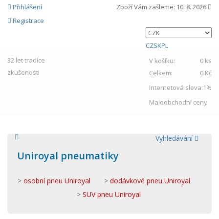
Přihlášení
Zboží Vám zašleme:
10. 8. 2026
Registrace
CZ
SK
PL
32 let
tradice
V košíku:
0 ks
zkušenosti
Celkem:
0 Kč
Internetová sleva:
1%
Maloobchodní ceny
Vyhledávání
Uniroyal pneumatiky
>
osobní pneu Uniroyal
>
dodávkové pneu Uniroyal
>
SUV pneu Uniroyal