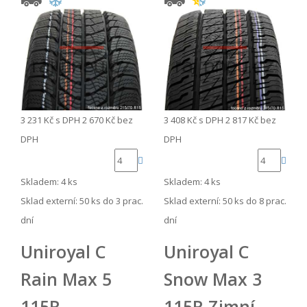
3 231 Kč
s DPH
2 670 Kč
bez
3 408 Kč
s DPH
2 817 Kč
bez
DPH
DPH
Skladem: 4 ks
Skladem: 4 ks
Sklad externí:
50 ks do 3 prac.
Sklad externí:
50 ks do 8 prac.
dní
dní
Uniroyal C
Uniroyal C
Rain Max 5
Snow Max 3
115R
115R Zimní