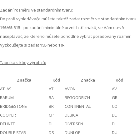
Zadání rozměru ve standardním tvaru:
Do profi vyhledávače můžete taktéž zadat rozměr ve standardním tvaru
195/65 R15
- po zadání mimimálně prvních tří znaků, se Vám otevře
našeptávač, ze kterého můžete pohodlně vybrat pořadovaný rozměr.
Vyzkoušejte si zadat
195
nebo
10-
.
Tabulka s kódy výrobců:
Značka
Kód
Značka
Kód
ATLAS
AT
AVON
AV
BARUM
BA
BFGOODRICH
GR
BRIDGESTONE
BR
CONTINENTAL
CO
COOPER
CP
DEBICA
DE
DELINTE
DL
DIVERSEN
DI
DOUBLE STAR
DS
DUNLOP
DU