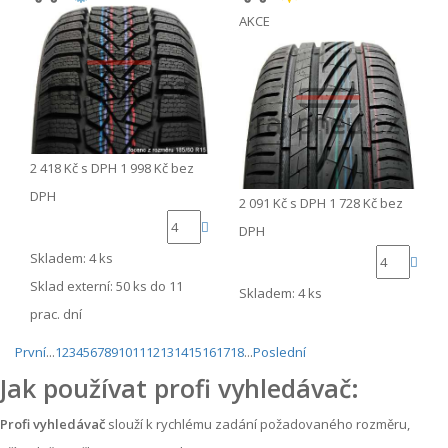
AKCE
2 418 Kč
s DPH
1 998 Kč
bez
DPH
2 091 Kč
s DPH
1 728 Kč
bez
DPH
Skladem: 4 ks
Sklad externí:
50 ks do 11
Skladem: 4 ks
prac. dní
První
...
1
2
3
4
5
6
7
8
9
10
11
12
13
14
15
16
17
18
...
Poslední
Jak používat profi vyhledávač:
Profi vyhledávač
slouží k rychlému zadání požadovaného rozměru,