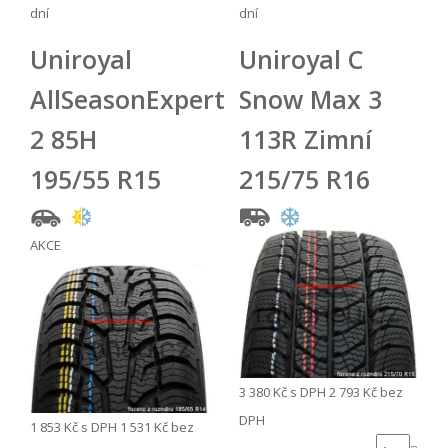
dní
dní
Uniroyal
Uniroyal C
AllSeasonExpert
Snow Max 3
2 85H
113R Zimní
195/55 R15
215/75 R16
AKCE
3 380 Kč
s DPH
2 793 Kč
bez
DPH
1 853 Kč
s DPH
1 531 Kč
bez