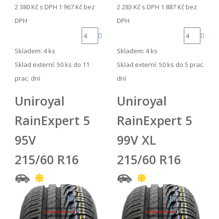
2 380 Kč
s DPH
1 967 Kč
bez
2 283 Kč
s DPH
1 887 Kč
bez
DPH
DPH
Skladem: 4 ks
Skladem: 4 ks
Sklad externí:
50 ks do 11
Sklad externí:
50 ks do 5 prac.
prac. dní
dní
Uniroyal
Uniroyal
RainExpert 5
RainExpert 5
95V
99V XL
215/60 R16
215/60 R16