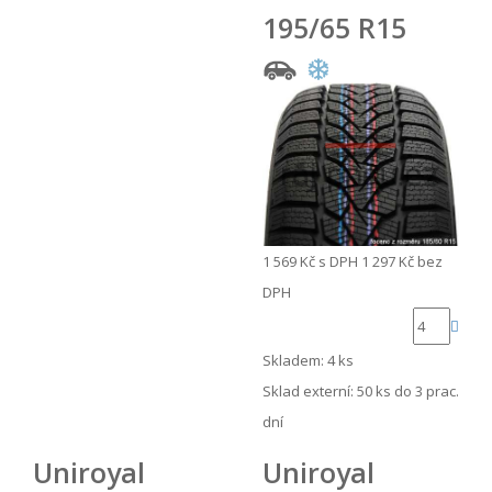
195/65 R15
1 569 Kč
s DPH
1 297 Kč
bez
DPH
Skladem: 4 ks
Sklad externí:
50 ks do 3 prac.
dní
Uniroyal
Uniroyal