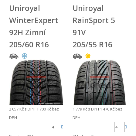
Uniroyal
Uniroyal
WinterExpert
RainSport 5
92H Zimní
91V
205/60 R16
205/55 R16
2 057 Kč
s DPH
1 700 Kč
bez
1 779 Kč
s DPH
1 470 Kč
bez
DPH
DPH