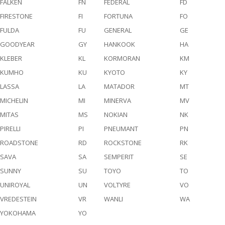
FALKEN
FN
FEDERAL
FD
FIRESTONE
FI
FORTUNA
FO
FULDA
FU
GENERAL
GE
GOODYEAR
GY
HANKOOK
HA
KLEBER
KL
KORMORAN
KM
KUMHO
KU
KYOTO
KY
LASSA
LA
MATADOR
MT
MICHELIN
MI
MINERVA
MV
MITAS
MS
NOKIAN
NK
PIRELLI
PI
PNEUMANT
PN
ROADSTONE
RD
ROCKSTONE
RK
SAVA
SA
SEMPERIT
SE
SUNNY
SU
TOYO
TO
UNIROYAL
UN
VOLTYRE
VO
VREDESTEIN
VR
WANLI
WA
YOKOHAMA
YO