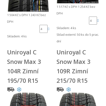
1 517 Kč
s DPH
1 254 Kč
bez
DPH
1 504 Kč
s DPH
1 243 Kč
bez
DPH
Skladem: 4 ks
Sklad externí:
50 ks do 5 prac.
Skladem: 4 ks
dní
Uniroyal C
Uniroyal C
Snow Max 3
Snow Max 3
104R Zimní
109R Zimní
195/70 R15
215/70 R15