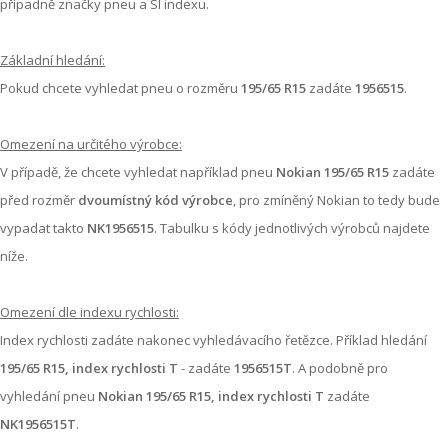
případně značky pneu a SI indexu.
Základní hledání:
Pokud chcete vyhledat pneu o rozměru
195/65 R15
zadáte
1956515
.
Omezení na určitého výrobce:
V případě, že chcete vyhledat například pneu
Nokian 195/65 R15
zadáte
před rozměr
dvoumístný kód výrobce
, pro zmíněný Nokian to tedy bude
vypadat takto
NK1956515
. Tabulku s kódy jednotlivých výrobců najdete
níže.
Omezení dle indexu rychlosti:
Index rychlosti zadáte nakonec vyhledávacího řetězce. Příklad hledání
195/65 R15, index rychlosti T
- zadáte
1956515T
. A podobně pro
vyhledání pneu
Nokian 195/65 R15, index rychlosti T
zadáte
NK1956515T
.