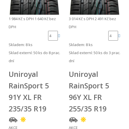
1 984 Kč
s DPH
1 640 Kč
bez
3 014 Kč
s DPH
2 491 Kč
bez
DPH
DPH
Skladem: 8 ks
Skladem: 8 ks
Sklad externí:
50 ks do 8 prac.
Sklad externí:
50 ks do 3 prac.
dní
dní
Uniroyal
Uniroyal
RainSport 5
RainSport 5
91Y XL FR
96Y XL FR
235/35 R19
255/35 R19
AKCE
AKCE