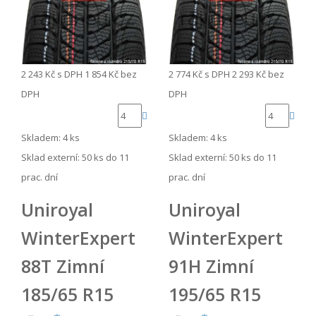
2 243 Kč
s DPH
1 854 Kč
bez
2 774 Kč
s DPH
2 293 Kč
bez
DPH
DPH
Skladem: 4 ks
Skladem: 4 ks
Sklad externí:
50 ks do 11
Sklad externí:
50 ks do 11
prac. dní
prac. dní
Uniroyal
Uniroyal
WinterExpert
WinterExpert
88T Zimní
91H Zimní
185/65 R15
195/65 R15