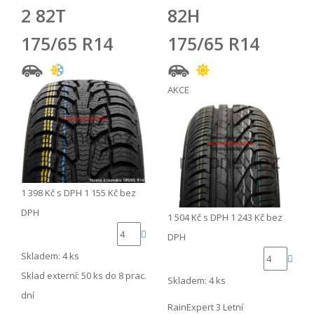
2 82T
82H
175/65 R14
175/65 R14
AKCE
1 398 Kč
s DPH
1 155 Kč
bez
DPH
1 504 Kč
s DPH
1 243 Kč
bez
DPH
Skladem: 4 ks
Sklad externí:
50 ks do 8 prac.
Skladem: 4 ks
dní
RainExpert 3 Letní