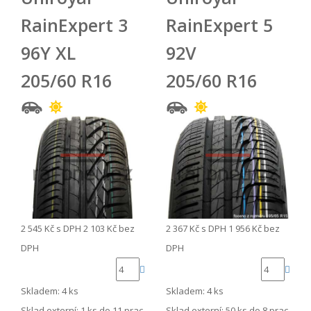
RainExpert 3
RainExpert 5
96Y XL
92V
205/60 R16
205/60 R16
2 545 Kč
s DPH
2 103 Kč
bez
2 367 Kč
s DPH
1 956 Kč
bez
DPH
DPH
Skladem: 4 ks
Skladem: 4 ks
Sklad externí:
1 ks do 11 prac.
Sklad externí:
50 ks do 8 prac.