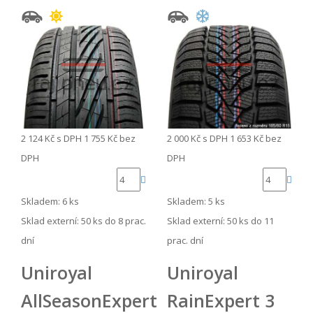
2 124 Kč
s DPH
1 755 Kč
bez
2 000 Kč
s DPH
1 653 Kč
bez
DPH
DPH
Skladem: 6 ks
Skladem: 5 ks
Sklad externí:
50 ks do 8 prac.
Sklad externí:
50 ks do 11
dní
prac. dní
Uniroyal
Uniroyal
AllSeasonExpert
RainExpert 3