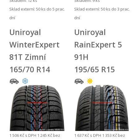
Skladem: 12 ks
Skladem: 9 ks
Sklad externí:
50 ks do 5 prac.
Sklad externí:
50 ks do 3 prac.
dní
dní
Uniroyal
Uniroyal
WinterExpert
RainExpert 5
81T Zimní
91H
165/70 R14
195/65 R15
1 506 Kč
s DPH
1 245 Kč
bez
1 637 Kč
s DPH
1 353 Kč
bez