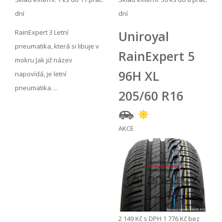
dní
dní
RainExpert 3 Letní
Uniroyal
pneumatika, která si libuje v
RainExpert 5
mokru Jak již název
96H XL
napovídá, je letní
pneumatika …
205/60 R16
AKCE
2 149 Kč
s DPH
1 776 Kč
bez