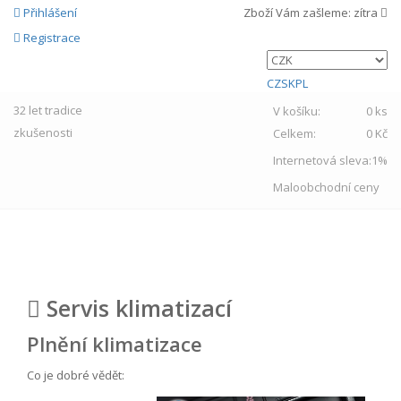
Přihlášení
Zboží Vám zašleme:
zítra
Registrace
CZ
SK
PL
32 let
tradice
V košíku:
0 ks
zkušenosti
Celkem:
0 Kč
Internetová sleva:
1%
Maloobchodní ceny
MENU
Servis klimatizací
Plnění klimatizace
Co je dobré vědět: