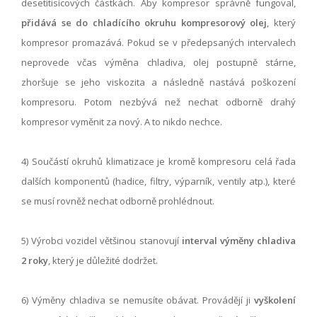
desetitisícových částkách. Aby kompresor správně fungoval,
přidává se
do chladícího okruhu kompresorový olej
, který
kompresor promazává. Pokud se v předepsaných intervalech
neprovede včas výměna chladiva, olej postupně stárne,
zhoršuje se jeho viskozita a následně nastává poškození
kompresoru. Potom nezbývá než nechat odborně drahý
kompresor vyměnit za nový. A to nikdo nechce.
4) Součástí okruhů klimatizace je kromě kompresoru celá řada
dalších komponentů (hadice, filtry, výparník, ventily atp.), které
se musí rovněž nechat odborně prohlédnout.
5) Výrobci vozidel většinou stanovují
interval výměny chladiva
2 roky
, který je důležité dodržet.
6) Výměny chladiva se nemusíte obávat. Provádějí ji
vyškolení