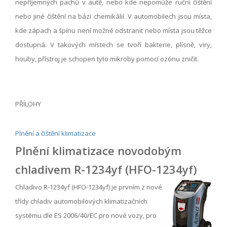
nepříjemných pachů v autě, nebo kde nepomůže ruční čištění
nebo jiné čištění na bázi chemikálií. V automobilech jsou místa,
kde zápach a špínu není možné odstranit nebo místa jsou těžce
dostupná. V takových místech se tvoří bakterie, plísně, viry,
houby, přístroj je schopen tyto mikroby pomocí ozónu zničit.
PŘÍLOHY
Plnění a čištění klimatizace
Plnění klimatizace novodobým
chladivem R-1234yf (HFO-1234yf)
Chladivo R-1234yf (HFO-1234yf) je prvním z nové
třídy chladiv automobilových klimatizačních
systému dle ES 2006/40/EC pro nové vozy, pro