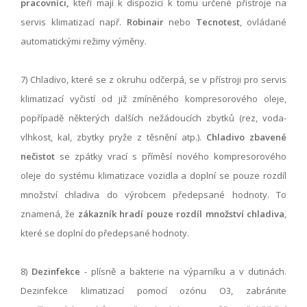
pracovníci,
kteří mají k dispozici k tomu určené přístroje na
servis klimatizací např.
Robinair
nebo
Tecnotest
, ovládané
automatickými režimy výměny.
7) Chladivo, které se z okruhu odčerpá, se v přístroji pro servis
klimatizací vyčistí od již zmíněného kompresorového oleje,
popřípadě některých dalších nežádoucích zbytků (rez, voda-
vlhkost, kal, zbytky pryže z těsnění atp.).
Chladivo zbavené
nečistot
se zpátky vrací s příměsí nového kompresorového
oleje do systému klimatizace vozidla a doplní se pouze rozdíl
množství chladiva do výrobcem předepsané hodnoty. To
znamená, že
zákazník hradí pouze rozdíl množství chladiva
,
které se doplní do předepsané hodnoty.
8)
Dezinfekce
- plísně a bakterie na výparníku a v dutinách.
Dezinfekce klimatizací pomocí ozónu O3, zabránite