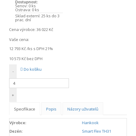
Dostupnost:
Šenov:
0 ks
Ostrava:
0 ks
Sklad externí:
25 ks do 3
prac. dní
Cena výrobce:
36 022 Kč
Vaše cena:
12 793 Kč
/ks s DPH 21%
10 573 Kč
bez DPH
Do košíku
-
+
Specifikace
Popis
Názory uživatelů
Výrobce:
Hankook
Dezén:
Smart Flex TH31