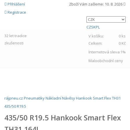
Přihlášení
Zboží Vám zašleme:
10. 8. 2026
Registrace
CZ
SK
PL
32 let
tradice
V košíku:
0 ks
zkušenosti
Celkem:
0 Kč
Internetová sleva:
1%
Maloobchodní ceny
MENU
rájpneu.cz
Pneumatiky
Nákladní
Návěsy
Hankook
Smart Flex TH31
435/50 R19.5
435/50 R19.5 Hankook Smart Flex
TH31 164J