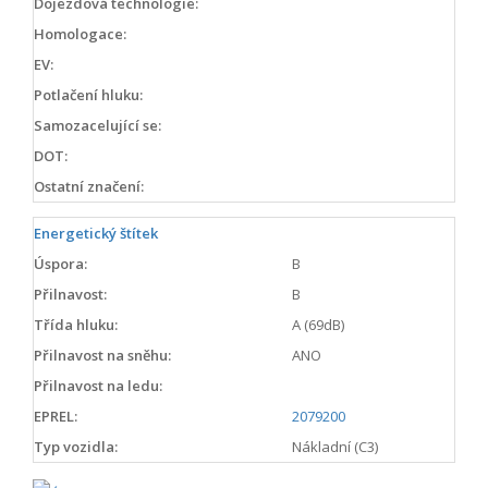
Dojezdová technologie:
Homologace:
EV:
Potlačení hluku:
Samozacelující se:
DOT:
Ostatní značení:
Energetický štítek
Úspora:
B
Přilnavost:
B
Třída hluku:
A (69dB)
Přilnavost na sněhu:
ANO
Přilnavost na ledu:
EPREL:
2079200
Typ vozidla:
Nákladní (C3)