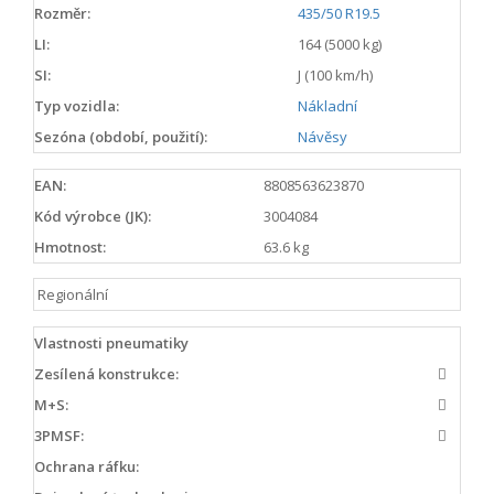
Rozměr:
435/50 R19.5
LI:
164 (5000 kg)
SI:
J (100 km/h)
Typ vozidla:
Nákladní
Sezóna (období, použití):
Návěsy
EAN:
8808563623870
Kód výrobce (JK):
3004084
Hmotnost:
63.6 kg
Regionální
Vlastnosti pneumatiky
Zesílená konstrukce:
M+S:
3PMSF:
Ochrana ráfku: