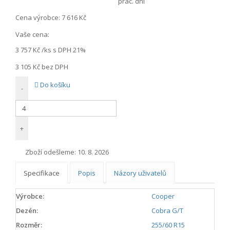
prac. dní
Cena výrobce:
7 616 Kč
Vaše cena:
3 757 Kč
/ks s DPH 21%
3 105 Kč
bez DPH
Do košíku
-
+
Zboží odešleme:
10. 8. 2026
Specifikace
Popis
Názory uživatelů
Výrobce:
Cooper
Dezén:
Cobra G/T
Rozměr:
255/60 R15