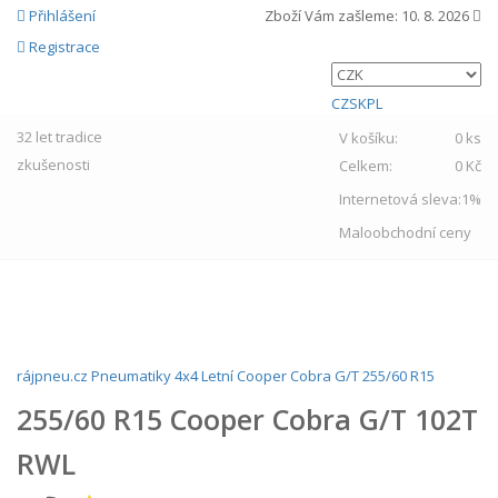
Přihlášení
Zboží Vám zašleme:
10. 8. 2026
Registrace
CZ
SK
PL
32 let
tradice
V košíku:
0 ks
zkušenosti
Celkem:
0 Kč
Internetová sleva:
1%
Maloobchodní ceny
MENU
rájpneu.cz
Pneumatiky
4x4
Letní
Cooper
Cobra G/T
255/60 R15
255/60 R15 Cooper Cobra G/T 102T
RWL