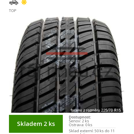
TOP
Dostupnost:
Šenov:
2 ks
Skladem 2 ks
Ostrava:
0 ks
Sklad externí:
50 ks do 11