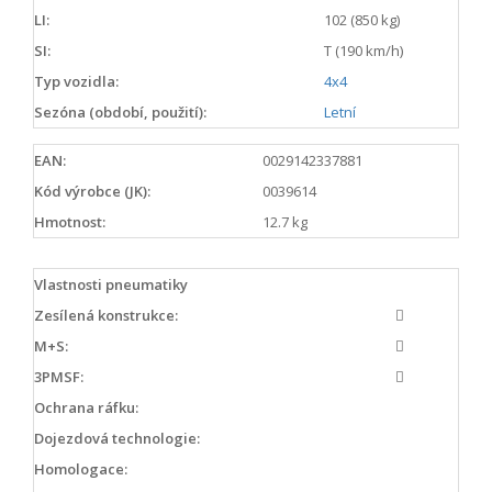
LI:
102 (850 kg)
SI:
T (190 km/h)
Typ vozidla:
4x4
Sezóna (období, použití):
Letní
EAN:
0029142337881
Kód výrobce (JK):
0039614
Hmotnost:
12.7 kg
Vlastnosti pneumatiky
Zesílená konstrukce:
M+S:
3PMSF:
Ochrana ráfku:
Dojezdová technologie:
Homologace: